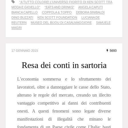
“A TUTTO COLORE! L’UNIVERSO FIORITO DI KEN SCOTT TRA
MODA E GIOIELLO”
“EATS AND DRINKS”
ANGELA CAPUTI
BIANCA CAPELLO
COPPOLA & TOPPO
DEBORA SINIBALDI
DINO BUZZATI
KEN SCOTT FOUNDATION
LUCIANA DE
REUTERN
MUSEO DEL BIJOU DI CASALMAGGIORE
SAMUELE
MAGRI
17 GENNAIO 2015
5693
Resa dei conti in sartoria
L’economia sommersa e lo sfruttamento dei
lavoratori, oltre a danneggiare le casse dello Stato,
alterano le regole del mercato, creando un illecito
vantaggio competitivo ai danni dei contribuenti
onesti. A questi fenomeni sono legate diverse
manifestazioni di illegalità che minano le
fondamenta di un Paese civile come l’Italia: basti