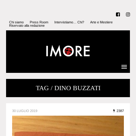
Chi siamo
Press Room
Intervistiamo… Chi?
Arte e Mestiere
Riservato alla redazione
TAG / DINO BUZZATI
30 LUGLIO 2019
2387