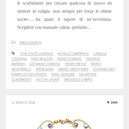
le scaffalature per cercare qualcosa di nuovo da
mettere in valigia -non sempre per forza le ultime
uscite-…..ha quasi il sapore di un’avventura.
Scegliere con inusuale calma -preludio...
BIBLIOGRAFIA
“CHE COS’È LA MODA”
ACHILLE CAMPANILE
CAMILLA
CEDERNA
DINO BUZZATI
ENNIO FLAIANO
GEORGE
BARBIER
GIOVANNI COMISSO
HENRY BEYLE
INDRO
MONTANELLI
IRENE BRIN
ISMAEL SMITH MARÌ
JOURNAL DES
DAMES ET DES MODES
ORIO VERGANI
SALVATORE
QUASIMODO
VICTOR LHUER
VINCENZO CAMPO
31 MARZO 2018
3494