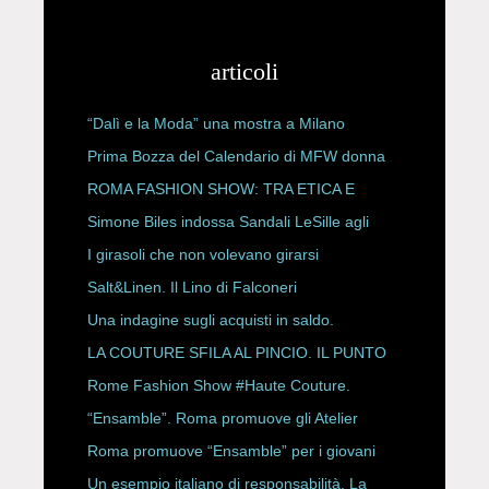
articoli
“Dalì e la Moda” una mostra a Milano
Prima Bozza del Calendario di MFW donna
P/E 2027
ROMA FASHION SHOW: TRA ETICA E
HAUTE COUTURE
Simone Biles indossa Sandali LeSille agli
ESPY Awards 2026
I girasoli che non volevano girarsi
Salt&Linen. Il Lino di Falconeri
Una indagine sugli acquisti in saldo.
LA COUTURE SFILA AL PINCIO. IL PUNTO
CON ALESSANDRO ONORATO E
Rome Fashion Show #Haute Couture.
ROBERTA ANGELILLI
“Ensamble”. Roma promuove gli Atelier
Storici
Roma promuove “Ensamble” per i giovani
Un esempio italiano di responsabilità. La