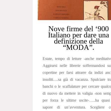
Nove firme del ‘900
Italiano per dare una
definizione della
“MODA”.
Estate, tempo di letture -anche meditativ
Aggirarsi nelle librerie soffermandosi su
copertine per farsi attrarre da indizi an
insoliti….sa già di vacanza. Spulciare tr
banchi o le scaffalature per cercare qualc
di nuovo da mettere in valigia -non sem
per forza le ultime uscite-…..ha quasi 
sapore di un’avventura. Scegliere c