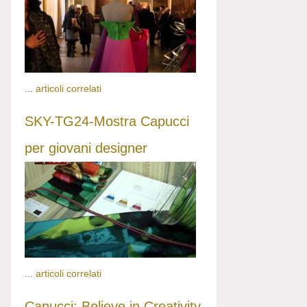
...
articoli correlati
SKY-TG24-Mostra Capucci
per giovani designer
...
articoli correlati
Capucci: Believe in Creativity