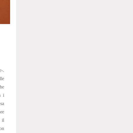
e-.
lle
che
a i
osa
pre
il
on