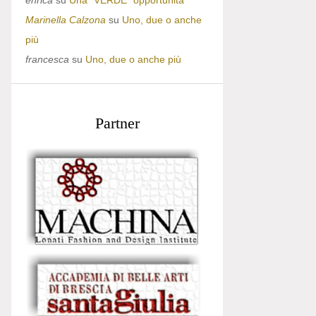
enrica
su
Una “VERDE” opportunità
Marinella Calzona
su
Uno, due o anche
più
francesca
su
Uno, due o anche più
Partner