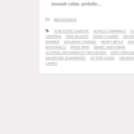
inusuale calma -preludio...
BIBLIOGRAFIA
“CHE COS’È LA MODA”
ACHILLE CAMPANILE
C
CEDERNA
DINO BUZZATI
ENNIO FLAIANO
GEOR
BARBIER
GIOVANNI COMISSO
HENRY BEYLE
IN
MONTANELLI
IRENE BRIN
ISMAEL SMITH MARÌ
JOURNAL DES DAMES ET DES MODES
ORIO VERGAN
SALVATORE QUASIMODO
VICTOR LHUER
VINCENZ
CAMPO