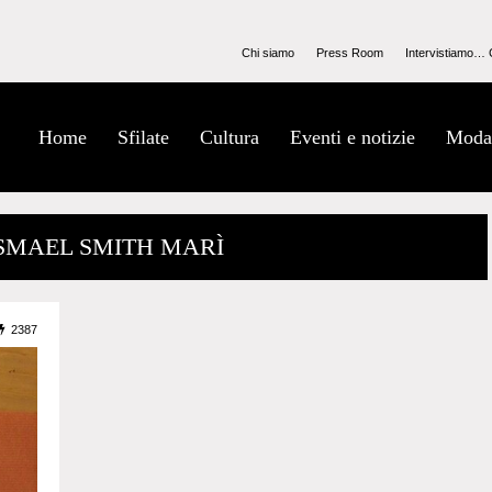
Chi siamo
Press Room
Intervistiamo… 
Home
Sfilate
Cultura
Eventi e notizie
Moda
ISMAEL SMITH MARÌ
2387