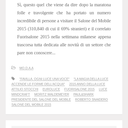
Sì, questo quel che viene da dire dopo la maratona
folle e travolgente che ha portato un numero
incredibile di persone a visitare il Salone del Mobile
2015 (310,840 di cui il 69% stranieri) e il correlato
Fuorisalone 2015 nella settimana milanese appena
trascorsa tutta dedicata alle novità di un settore che
pare non conoscere...
MO.D.A.A
"FAVILLA. OGNI LUCE UNA VOCE"
"LA MAGIA DELLA LUCE
ACCENDE LE FORME DELL'ACQUA"
2015 ANNO DELLA LUCE
ATTILIO STOCCHI
EUROLUCE
FUORISALONE 2015
LUCE
MINDCRAFT
MORITZ WALDEMEYER
PAUL&SHARK
PRESIDENTE DEL SALONE DEL MOBILE
ROBERTO SNAIDERO
SALONE DEL MOBILE 2015