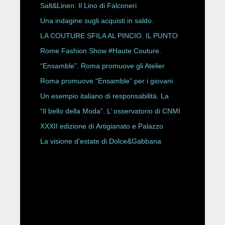
Salt&Linen. Il Lino di Falconeri
Una indagine sugli acquisti in saldo.
LA COUTURE SFILA AL PINCIO. IL PUNTO
CON ALESSANDRO ONORATO E
Rome Fashion Show #Haute Couture.
ROBERTA ANGELILLI
“Ensamble”. Roma promuove gli Atelier
Storici
Roma promuove “Ensamble” per i giovani
Un esempio italiano di responsabilità. La
Rete Slow Fiber
“Il bello della Moda”. L’ osservatorio di CNMI
XXXII edizione di Artigianato e Palazzo
La visione d’estate di Dolce&Gabbana