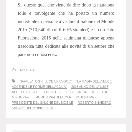
Sì, questo quel che viene da dire dopo la maratona
folle e travolgente che ha portato un numero
incredibile di persone a visitare il Salone del Mobile
2015 (310,840 di cui il 69% stranieri) e il correlato
Fuorisalone 2015 nella settimana milanese appena
trascorsa tutta dedicata alle novità di un settore che
pare non conoscere...
MO.D.A.A
"FAVILLA. OGNI LUCE UNA VOCE"
"LA MAGIA DELLA LUCE
ACCENDE LE FORME DELL'ACQUA"
2015 ANNO DELLA LUCE
ATTILIO STOCCHI
EUROLUCE
FUORISALONE 2015
LUCE
MINDCRAFT
MORITZ WALDEMEYER
PAUL&SHARK
PRESIDENTE DEL SALONE DEL MOBILE
ROBERTO SNAIDERO
SALONE DEL MOBILE 2015