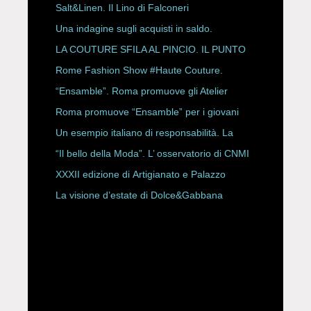
Salt&Linen. Il Lino di Falconeri
Una indagine sugli acquisti in saldo.
LA COUTURE SFILA AL PINCIO. IL PUNTO
CON ALESSANDRO ONORATO E
Rome Fashion Show #Haute Couture.
ROBERTA ANGELILLI
“Ensamble”. Roma promuove gli Atelier
Storici
Roma promuove “Ensamble” per i giovani
Un esempio italiano di responsabilità. La
Rete Slow Fiber
“Il bello della Moda”. L’ osservatorio di CNMI
XXXII edizione di Artigianato e Palazzo
La visione d’estate di Dolce&Gabbana