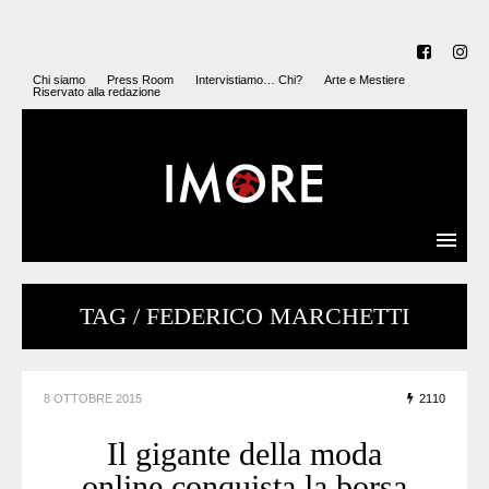
Chi siamo
Press Room
Intervistiamo… Chi?
Arte e Mestiere
Riservato alla redazione
TAG / FEDERICO MARCHETTI
8 OTTOBRE 2015
2110
Il gigante della moda
online conquista la borsa