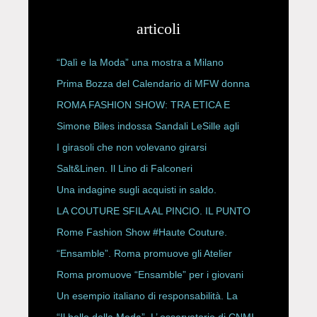
articoli
“Dalì e la Moda” una mostra a Milano
Prima Bozza del Calendario di MFW donna
P/E 2027
ROMA FASHION SHOW: TRA ETICA E
HAUTE COUTURE
Simone Biles indossa Sandali LeSille agli
ESPY Awards 2026
I girasoli che non volevano girarsi
Salt&Linen. Il Lino di Falconeri
Una indagine sugli acquisti in saldo.
LA COUTURE SFILA AL PINCIO. IL PUNTO
CON ALESSANDRO ONORATO E
Rome Fashion Show #Haute Couture.
ROBERTA ANGELILLI
“Ensamble”. Roma promuove gli Atelier
Storici
Roma promuove “Ensamble” per i giovani
Un esempio italiano di responsabilità. La
Rete Slow Fiber