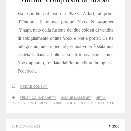
Ha esordito col botto a Piazza Affari, ai primi
d’Ottobre, il nuovo gruppo Yoox Net-a-porter
(Ynap), nato dalla fusione dei due colossi di vendite
di abbigliamento online Yoox e Net-a-porter. Ce ne
rallegriamo, anche perché per una volta è stata una
società italiana ad alto tasso di innovazione come
Yoox appunto, fondata dall’imprenditore bolognese
Federico...
MODA E CONSUMI
FEDERICO MARCHETTI
NATALIE MASSENET
NET-A-
PORTER
RICHEMONT
YNAP
YOOX
YOOX NET-A-PORTER
15 DICEMBRE 2011
2553