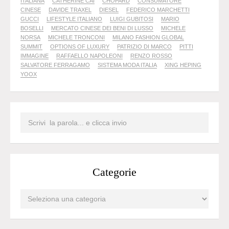
ITALIANA
CATHERINE CAI
CHOPARD
CONSUMATORE
CINESE
DAVIDE TRAXEL
DIESEL
FEDERICO MARCHETTI
GUCCI
LIFESTYLE ITALIANO
LUIGI GUBITOSI
MARIO
BOSELLI
MERCATO CINESE DEI BENI DI LUSSO
MICHELE
NORSA
MICHELE TRONCONI
MILANO FASHION GLOBAL
SUMMIT
OPTIONS OF LUXURY
PATRIZIO DI MARCO
PITTI
IMMAGINE
RAFFAELLO NAPOLEONI
RENZO ROSSO
SALVATORE FERRAGAMO
SISTEMA MODA ITALIA
XING HEPING
YOOX
Categorie