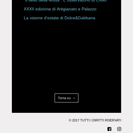
“Il bello della Moda”. L’ osservatorio di CNMI
XXXII edizione di Artigianato e Palazzo
La visione d’estate di Dolce&Gabbana
Torna su
© 2017 TUTTI I DIRITTI RISERVATI