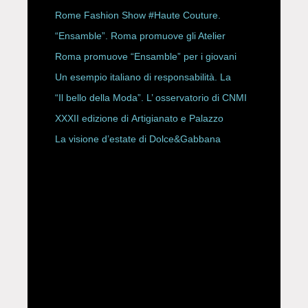
CON ALESSANDRO ONORATO E
Rome Fashion Show #Haute Couture.
ROBERTA ANGELILLI
“Ensamble”. Roma promuove gli Atelier
Storici
Roma promuove “Ensamble” per i giovani
Un esempio italiano di responsabilità. La
Rete Slow Fiber
“Il bello della Moda”. L’ osservatorio di CNMI
XXXII edizione di Artigianato e Palazzo
La visione d’estate di Dolce&Gabbana