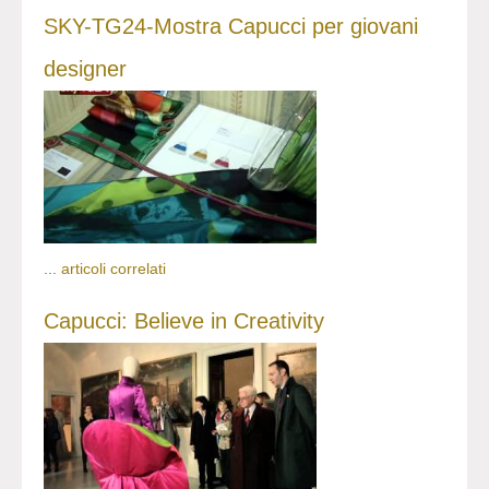
SKY-TG24-Mostra Capucci per giovani
designer
...
articoli correlati
Capucci: Believe in Creativity