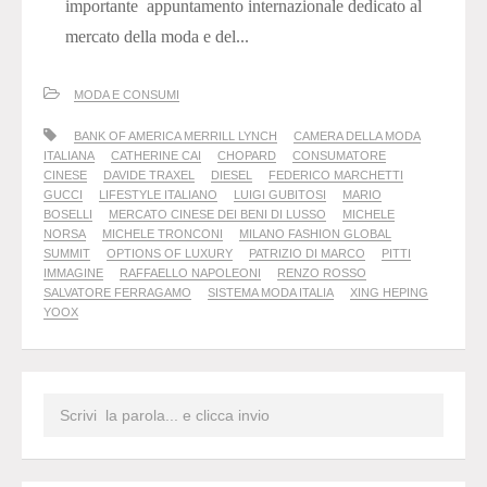
importante appuntamento internazionale dedicato al
mercato della moda e del...
MODA E CONSUMI
BANK OF AMERICA MERRILL LYNCH
CAMERA DELLA MODA
ITALIANA
CATHERINE CAI
CHOPARD
CONSUMATORE
CINESE
DAVIDE TRAXEL
DIESEL
FEDERICO MARCHETTI
GUCCI
LIFESTYLE ITALIANO
LUIGI GUBITOSI
MARIO
BOSELLI
MERCATO CINESE DEI BENI DI LUSSO
MICHELE
NORSA
MICHELE TRONCONI
MILANO FASHION GLOBAL
SUMMIT
OPTIONS OF LUXURY
PATRIZIO DI MARCO
PITTI
IMMAGINE
RAFFAELLO NAPOLEONI
RENZO ROSSO
SALVATORE FERRAGAMO
SISTEMA MODA ITALIA
XING HEPING
YOOX