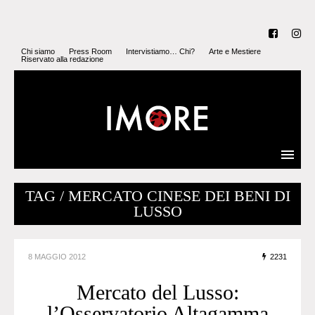
Chi siamo
Press Room
Intervistiamo… Chi?
Arte e Mestiere
Riservato alla redazione
TAG / MERCATO CINESE DEI BENI DI
LUSSO
8 MAGGIO 2012
2231
Mercato del Lusso:
l’Osservatorio Altagamma