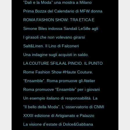
“Dalì e la Moda” una mostra a Milano
Prima Bozza del Calendario di MFW donna
P/E 2027
ROMA FASHION SHOW: TRA ETICA E
HAUTE COUTURE
Simone Biles indossa Sandali LeSille agli
ESPY Awards 2026
I girasoli che non volevano girarsi
Salt&Linen. Il Lino di Falconeri
Una indagine sugli acquisti in saldo.
LA COUTURE SFILA AL PINCIO. IL PUNTO
CON ALESSANDRO ONORATO E
Rome Fashion Show #Haute Couture.
ROBERTA ANGELILLI
“Ensamble”. Roma promuove gli Atelier
Storici
Roma promuove “Ensamble” per i giovani
Un esempio italiano di responsabilità. La
Rete Slow Fiber
“Il bello della Moda”. L’ osservatorio di CNMI
XXXII edizione di Artigianato e Palazzo
La visione d’estate di Dolce&Gabbana