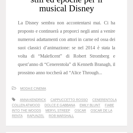
musical Disney
La Disney sembra non accontentarsi mai. Ci ha
proposto e continuerà a proporci negli anni a venire
numerosi adattamenti con attori in carne ed ossa dei
suoi classici d’animazione: se nel 2014 è stata la
volta di “Maleficent” di Robert Stromberg e
quest’anno di “Cenerentola” di Kenneth Branagh, il
prossimo anno toccherà ad “Alice Through...
MODA E CINEMA
ANNA KENDRICK
CAPPUCCETTO ROSSO
CENERENTOLA
COLLEN ATWOOD
DOLCE E GABBANA
EMILY BLUNT
FIABE
INTO THE WOODS
MERYL STREEP
OSCAR
OSCAR DE LA
RENTA
RAPUNZEL
ROB MARSHALL