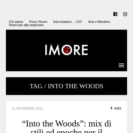
Chi siamo
Press Room
Intervistiamo… Chi?
Arte e Mestiere
Riservato alla redazione
TAG / INTO THE WOODS
21 NOVEMBRE 2015
4493
“Into the Woods”: mix di
stili ed epoche per il