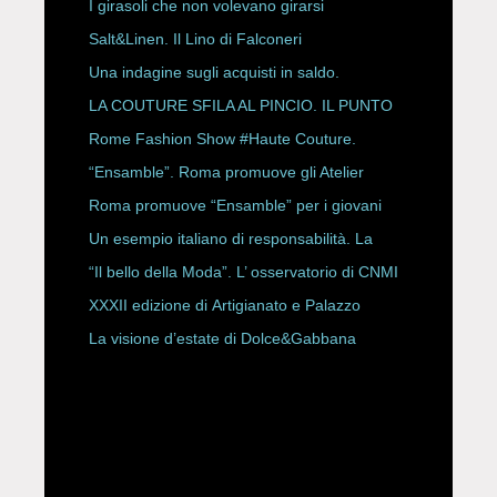
ESPY Awards 2026
I girasoli che non volevano girarsi
Salt&Linen. Il Lino di Falconeri
Una indagine sugli acquisti in saldo.
LA COUTURE SFILA AL PINCIO. IL PUNTO
CON ALESSANDRO ONORATO E
Rome Fashion Show #Haute Couture.
ROBERTA ANGELILLI
“Ensamble”. Roma promuove gli Atelier
Storici
Roma promuove “Ensamble” per i giovani
Un esempio italiano di responsabilità. La
Rete Slow Fiber
“Il bello della Moda”. L’ osservatorio di CNMI
XXXII edizione di Artigianato e Palazzo
La visione d’estate di Dolce&Gabbana