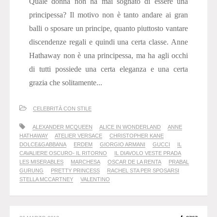
Quale donna non ha mai sognato di essere una
principessa? Il motivo non è tanto andare ai gran
balli o sposare un principe, quanto piuttosto vantare
discendenze regali e quindi una certa classe. Anne
Hathaway non è una principessa, ma ha agli occhi
di tutti possiede una certa eleganza e una certa
grazia che solitamente...
CELEBRITÀ CON STILE
ALEXANDER MCQUEEN
ALICE IN WONDERLAND
ANNE
HATHAWAY
ATELIER VERSACE
CHRISTOPHER KANE
DOLCE&GABBANA
ERDEM
GIORGIO ARMANI
GUCCI
IL
CAVALIERE OSCURO- IL RITORNO
IL DIAVOLO VESTE PRADA
LES MISERABLES
MARCHESA
OSCAR DE LA RENTA
PRABAL
GURUNG
PRETTY PRINCESS
RACHEL STA PER SPOSARSI
STELLA MCCARTNEY
VALENTINO