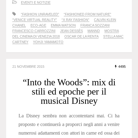
EVENTI E NOTIZIE
“FASHION UNRAVELED”
“FASHIONED FROM NATURE”
“VENICE VIRTUAL REALITY”
“X RAY FASHION”
CALVIN KLEIN
CHANEL
ECO-AGE
EMMA WATSON
FRANCA SOZZANI
FRANCESCO CARROZZINI
JEAN DESSÈS
MANND
MOSTRA
DEL CINEMA DI VENEZIA 2018
OSCAR DE LA RENTA
STELLA MAC
CARTNEY
YOHJI YAMAMOTO
21 NOVEMBRE 2015
4495
“Into the Woods”: mix di
stili ed epoche per il
musical Disney
La Disney sembra non accontentarsi mai. Ci ha
proposto e continuerà a proporci negli anni a venire
numerosi adattamenti con attori in carne ed ossa dei