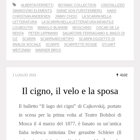
ALBERTA FERRETTI
BOTANIC COLLECTION
CRISTALLIZED
SWAROVSKI ELEMENTS
DIANE VON FURSTENBERG
HANS
CHRISTIAN ANDERSEN
JIMMY CHOO
LA SCARPA NELLA
LETTERATURA
LA SCARPA NELLA LETTERATURA INFANTILE
LOUBOUTIN
MANOLO BLAHNIK
MOSCHINO
OSCAR DE LA
RENTA
PETER LIPPMANN
SALVATORE FERRAGAMO IL MAGO DI
OZ
SCARPA
SCARPA ARCHETIPO
SCARPA OGGETTO DI
ANALISI SOCIALE
SCARPE
SCARPETTE ROSSE
STUART
WEITZMAN
WARNER BROS
1 LUGLIO 2011
4102
Il cigno, il velo e la sposa
Il balletto “Il lago dei cigni” di Cajkovskij, portato
in scena per la prima volta al Teatro Bolshoi di
Mosca il 4 marzo del 1877, è basato su un’antica
fiaba tedesca intitolata Der geraubte Schleier (Il