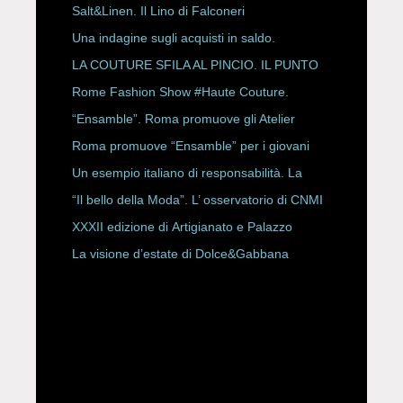
Salt&Linen. Il Lino di Falconeri
Una indagine sugli acquisti in saldo.
LA COUTURE SFILA AL PINCIO. IL PUNTO
CON ALESSANDRO ONORATO E
Rome Fashion Show #Haute Couture.
ROBERTA ANGELILLI
“Ensamble”. Roma promuove gli Atelier
Storici
Roma promuove “Ensamble” per i giovani
Un esempio italiano di responsabilità. La
Rete Slow Fiber
“Il bello della Moda”. L’ osservatorio di CNMI
XXXII edizione di Artigianato e Palazzo
La visione d’estate di Dolce&Gabbana