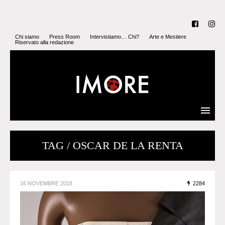
Chi siamo
Press Room
Intervistiamo… Chi?
Arte e Mestiere
Riservato alla redazione
TAG / OSCAR DE LA RENTA
16 NOVEMBRE 2018
2284