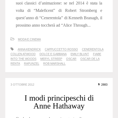
suoi classici d’animazione: se nel 2014 è stata la
volta di “Maleficent” di Robert Stromberg e
quest’anno di “Cenerentola” di Kenneth Branagh, il
prossimo anno toccherà ad “Alice Through...
MODA E CINEMA
ANNA KENDRICK
CAPPUCCETTO ROSSO
CENERENTOLA
COLLEN ATWOOD
DOLCE E GABBANA
EMILY BLUNT
FIABE
INTO THE WOODS
MERYL STREEP
OSCAR
OSCAR DE LA
RENTA
RAPUNZEL
ROB MARSHALL
3 OTTOBRE 2012
2883
I modi principeschi di
Anne Hathaway