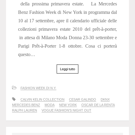
della prossima primavera estate. La Mercedes
Benz Fashion Week di New York in programma dal
10 al 17 settembre, apre il calendario ufficiale delle
collezioni primavera estate 2010 del prêt-à-porter,
in attesa di Milano Moda Donna 23-30 settembre e
Parigi Prêt-à-Porter 1-8 ottobre. Cosa ci porterà
questo…
Leggi tutto
FASHION WEEK DI N.Y.
CALVIN KELIN COLLECTION
CESAR GALINDO
DKNX
MERCEDES BENZ
MODA
NEW YORK
OSCAR DE LA RENTA
RALPH LAUREN
VOGUE FASHION'S NIGHT OUT