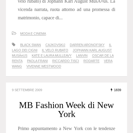
velo rubato) di Jophann Karl August MusÃ¤us. La
vicenda narrata, ruota attorno ad una promessa di
matrimonio, capace di...
MODA E CINEMA
BLACK SWAN
CAJKOVSKIJ
DARREN ARONOFSKY
IL
LAGO DEI CIGNI
IL VELO RUBATO
JOPHANN KARL AUGUST
MUSÀ¤US
KATE E LAURA MULLEAVY
LANVIN
OSCAR DE LA
RENTA
PAOLA FRANI
RICCARDO TISCI
RODARTE
VERA
WANG
VIVENNE WESTWOOD
9 SETTEMBRE 2009
1839
MB Fashion Week di New
York
Primo appuntamento a New York con le tendenze