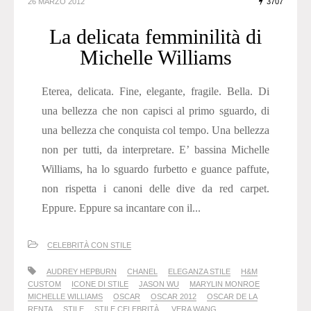
26 MARZO 2012
3707
La delicata femminilità di
Michelle Williams
Eterea, delicata. Fine, elegante, fragile. Bella. Di
una bellezza che non capisci al primo sguardo, di
una bellezza che conquista col tempo. Una bellezza
non per tutti, da interpretare. E’ bassina Michelle
Williams, ha lo sguardo furbetto e guance paffute,
non rispetta i canoni delle dive da red carpet.
Eppure. Eppure sa incantare con il...
CELEBRITÀ CON STILE
AUDREY HEPBURN
CHANEL
ELEGANZA STILE
H&M
CUSTOM
ICONE DI STILE
JASON WU
MARYLIN MONROE
MICHELLE WILLIAMS
OSCAR
OSCAR 2012
OSCAR DE LA
RENTA
STILE
STILE CELEBRITÀ
VERA WANG