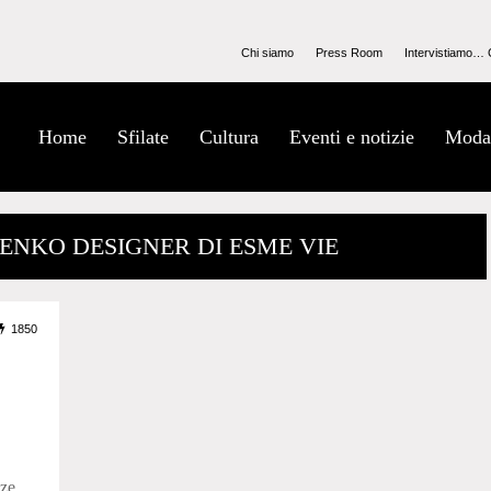
Chi siamo
Press Room
Intervistiamo… 
Home
Sfilate
Cultura
Eventi e notizie
Moda
TENKO DESIGNER DI ESME VIE
1850
zze