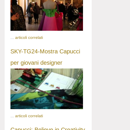
...
articoli correlati
SKY-TG24-Mostra Capucci
per giovani designer
...
articoli correlati
Capucci: Believe in Creativity