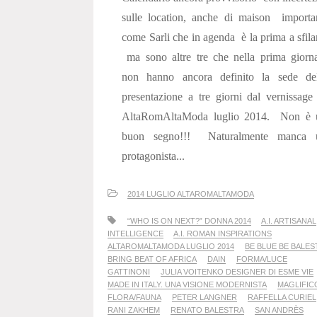
sulle location, anche di maison importa
come Sarli che in agenda è la prima a sfila
ma sono altre tre che nella prima giorn
non hanno ancora definito la sede del
presentazione a tre giorni dal vernissage
AltaRomAltaModa luglio 2014. Non è 
buon segno!!! Naturalmente manca 
protagonista...
2014 LUGLIO ALTAROMALTAMODA
“WHO IS ON NEXT?” DONNA 2014
A.I. ARTISANAL
INTELLIGENCE
A.I. ROMAN INSPIRATIONS
ALTAROMALTAMODA LUGLIO 2014
BE BLUE BE BALES
BRING BEAT OF AFRICA
DAIN
FORMA/LUCE
GATTINONI
JULIA VOITENKO DESIGNER DI ESME VIE
MADE IN ITALY. UNA VISIONE MODERNISTA
MAGLIFIC
FLORA/FAUNA
PETER LANGNER
RAFFELLA CURIEL
RANI ZAKHEM
RENATO BALESTRA
SAN ANDRÈS