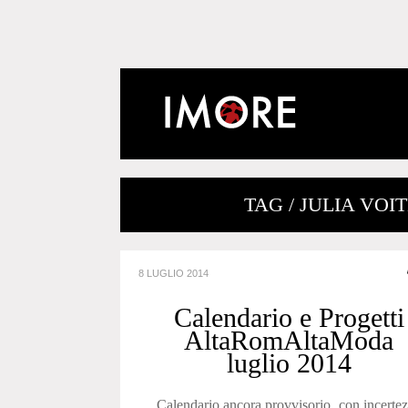
TAG / JULIA VOI
8 LUGLIO 2014
Calendario e Progetti
AltaRomAltaModa
luglio 2014
Calendario ancora provvisorio con incerte