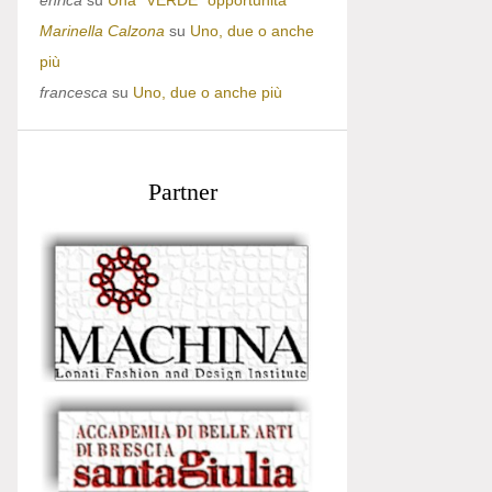
enrica
su
Una “VERDE” opportunità
Marinella Calzona
su
Uno, due o anche
più
francesca
su
Uno, due o anche più
Partner