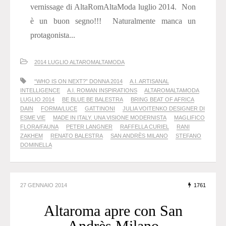
vernissage di AltaRomAltaModa luglio 2014. Non
è un buon segno!!! Naturalmente manca un
protagonista...
2014 LUGLIO ALTAROMALTAMODA
“WHO IS ON NEXT?” DONNA 2014
A.I. ARTISANAL
INTELLIGENCE
A.I. ROMAN INSPIRATIONS
ALTAROMALTAMODA
LUGLIO 2014
BE BLUE BE BALESTRA
BRING BEAT OF AFRICA
DAIN
FORMA/LUCE
GATTINONI
JULIA VOITENKO DESIGNER DI
ESME VIE
MADE IN ITALY. UNA VISIONE MODERNISTA
MAGLIFICO
FLORA/FAUNA
PETER LANGNER
RAFFELLA CURIEL
RANI
ZAKHEM
RENATO BALESTRA
SAN ANDRÈS MILANO
STEFANO
DOMINELLA
27 GENNAIO 2014
1761
Altaroma apre con San
Andrès Milano