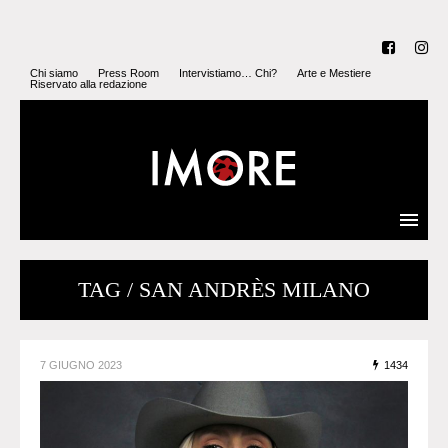
Chi siamo
Press Room
Intervistiamo… Chi?
Arte e Mestiere
Riservato alla redazione
TAG / SAN ANDRÈS MILANO
7 GIUGNO 2023
1434