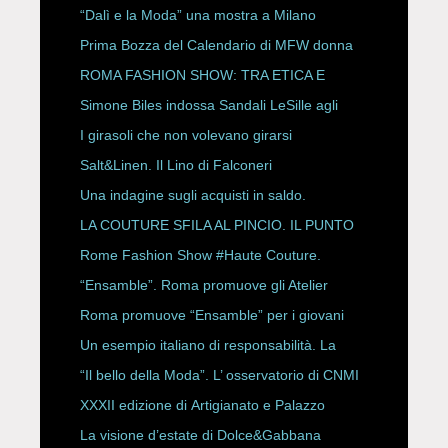
“Dalì e la Moda” una mostra a Milano
Prima Bozza del Calendario di MFW donna
P/E 2027
ROMA FASHION SHOW: TRA ETICA E
HAUTE COUTURE
Simone Biles indossa Sandali LeSille agli
ESPY Awards 2026
I girasoli che non volevano girarsi
Salt&Linen. Il Lino di Falconeri
Una indagine sugli acquisti in saldo.
LA COUTURE SFILA AL PINCIO. IL PUNTO
CON ALESSANDRO ONORATO E
Rome Fashion Show #Haute Couture.
ROBERTA ANGELILLI
“Ensamble”. Roma promuove gli Atelier
Storici
Roma promuove “Ensamble” per i giovani
Un esempio italiano di responsabilità. La
Rete Slow Fiber
“Il bello della Moda”. L’ osservatorio di CNMI
XXXII edizione di Artigianato e Palazzo
La visione d’estate di Dolce&Gabbana