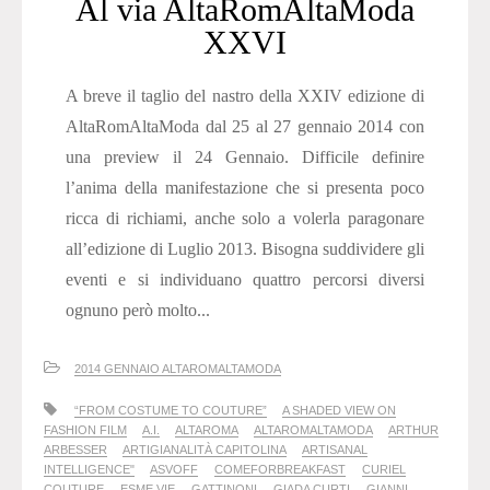
Al via AltaRomAltaModa
XXVI
A breve il taglio del nastro della XXIV edizione di
AltaRomAltaModa dal 25 al 27 gennaio 2014 con
una preview il 24 Gennaio. Difficile definire
l’anima della manifestazione che si presenta poco
ricca di richiami, anche solo a volerla paragonare
all’edizione di Luglio 2013. Bisogna suddividere gli
eventi e si individuano quattro percorsi diversi
ognuno però molto...
2014 GENNAIO ALTAROMALTAMODA
“FROM COSTUME TO COUTURE”
A SHADED VIEW ON
FASHION FILM
A.I.
ALTAROMA
ALTAROMALTAMODA
ARTHUR
ARBESSER
ARTIGIANALITÀ CAPITOLINA
ARTISANAL
INTELLIGENCE"
ASVOFF
COMEFORBREAKFAST
CURIEL
COUTURE
ESME VIE
GATTINONI
GIADA CURTI
GIANNI