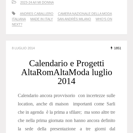
2023-24 A/I MI DONNA
ANDRES CABALLERO
CAMERA NAZIONALE DELLA MODA
ITALIANA
MADE IN ITALY
SAN ANDRÈS MILANO
WHO’S ON
NEXT?
8 LUGLIO 2014
1851
Calendario e Progetti
AltaRomAltaModa luglio
2014
Calendario ancora provvisorio con incertezze sulle
location, anche di maison importanti come Sarli
che in agenda è la prima a sfilare; ma sono altre tre
che nella prima giornata non hanno ancora definito
la sede della presentazione a tre giorni dal