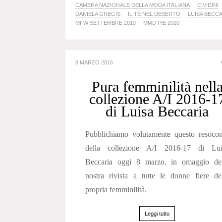
CAMERA NAZIONALE DELLA MODA ITALIANA
CIVIDINI
DANIELA GREGIS
IL TÈ NEL DESERTO
LUISA BECC
MFW SETTEMBRE 2019
MMD P/E 2020
8 MARZO 2016
Pura femminilità nell
collezione A/I 2016-1
di Luisa Beccaria
Pubblichiamo volutamente questo resocon
della collezione A/I 2016-17 di Lui
Beccaria oggi 8 marzo, in omaggio del
nostra rivista a tutte le donne fiere de
propria femminilità.
Leggi tutto