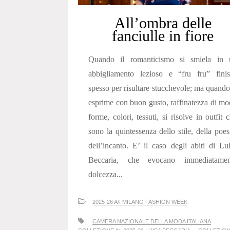
All’ombra delle
fanciulle in fiore
Quando il romanticismo si smiela in 
abbigliamento lezioso e “fru fru” finis
spesso per risultare stucchevole; ma quando
esprime con buon gusto, raffinatezza di mo
forme, colori, tessuti, si risolve in outfit 
sono la quintessenza dello stile, della poes
dell’incanto. E’ il caso degli abiti di Lu
Beccaria, che evocano immediatamen
dolcezza...
2025-26 A/I MILANO FASHION WEEK
CAMERA NAZIONALE DELLA MODA ITALIANA