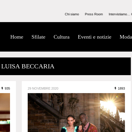
Chi siamo
Press Room
Intervistiamo… 
Home
Sfilate
Cultura
Eventi e notizie
Moda
/ LUISA BECCARIA
935
29 NOVEMBRE 2020
1893