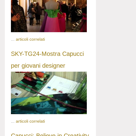
...
articoli correlati
SKY-TG24-Mostra Capucci
per giovani designer
...
articoli correlati
Capucci: Believe in Creativity