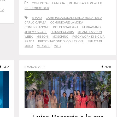
 A/I
COMUNICARE LA MODA
MILANO FASHION WEEK
SETTEMBRE 2020
RIA
BRAND
CAMERA NAZIONALE DELLA MODA ITALIA
CARLO CAPASA
COMUNICARE LA MODA
COMUNICAZIONE
DOLCE&GABBANA
FERRAGAMO
JEREMY SCOTT
LUISA BECCARIA
MILANO FASHION
WEEK
MISSONI
MOSCHINO
PATCHWORK DI SICILIA
PRADA
PRESENTAZIONE DI COLLEZIONI
SFILATA DI
MODA
VERSACE
WEB
2302
5 MARZO 2019
2539