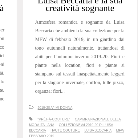
Luisa Beccaria e la sua
à
creatività sognante
Atmosfera romantica e sognante da Luisa
per
Beccaria che ambienta la sua collezione per la
on
MFW di febbraio 2019, in un giardino dai
ico
tono autunnali naturalmente, trattandosi di
ici
abiti per l’autunno inverno 2019-20. Fiori e
oni
piante nella location, fiori e piante si
tà,
stampano sui tessuti inaspettatamente leggeri
to
per la stagione invernale, chiffon, tulle pizzo,
te.
organza; fiori...
one
2019-20 A/I MI DONNA
“PRÊT-À-COUTURE”
CAMMRA NAZIONALE DELLA
MODA ITALIANA
COLLEZIONE A/I 2019-20 DI LUISA
BECCARIA
HAUTE COUTURE
LUISA BECCARIA
MFW
FEBBRAIO 2019