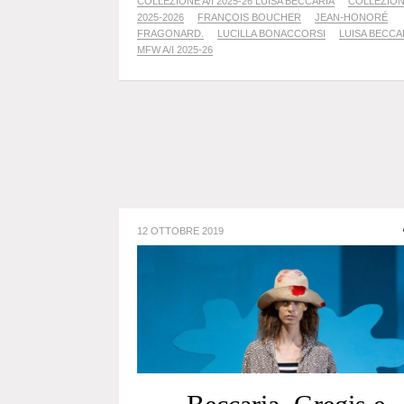
COLLEZIONE A/I 2025-26 LUISA BECCARIA
COLLEZIONI
2025-2026
FRANÇOIS BOUCHER
JEAN-HONORÉ
FRAGONARD.
LUCILLA BONACCORSI
LUISA BECCA
MFW A/I 2025-26
12 OTTOBRE 2019