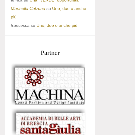
enrica
su
Una “VERDE” opportunità
Marinella Calzona
su
Uno, due o anche
più
francesca
su
Uno, due o anche più
Partner