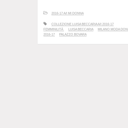
2016-17 A/I MI DONNA
COLLEZIONE LUISA BECCARIA A/I 2016-17
FEMMINILITÀ
LUISA BECCARIA
MILANO MODA DONN
2016-17
PALAZZO BOVARA