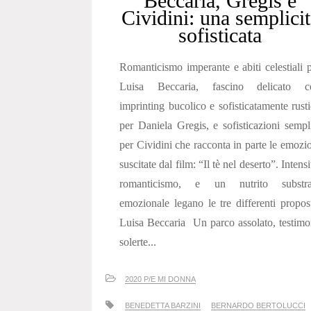
Beccaria, Gregis e
Cividini: una semplicit
sofisticata
Romanticismo imperante e abiti celestiali 
Luisa Beccaria, fascino delicato c
imprinting bucolico e sofisticatamente rust
per Daniela Gregis, e sofisticazioni sempl
per Cividini che racconta in parte le emozi
suscitate dal film: “Il tè nel deserto”. Intensi
romanticismo, e un nutrito substra
emozionale legano le tre differenti propos
Luisa Beccaria Un parco assolato, testim
solerte...
2020 P/E MI DONNA
BENEDETTA BARZINI
BERNARDO BERTOLUCCI