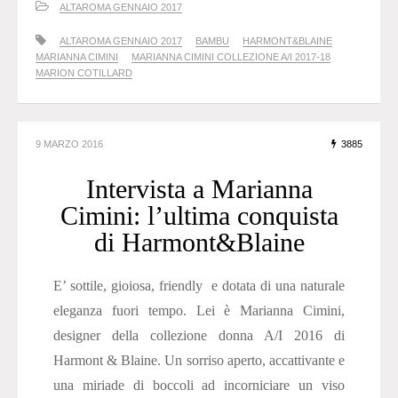
ALTAROMA GENNAIO 2017
ALTAROMA GENNAIO 2017
BAMBU
HARMONT&BLAINE
MARIANNA CIMINI
MARIANNA CIMINI COLLEZIONE A/I 2017-18
MARION COTILLARD
9 MARZO 2016
3885
Intervista a Marianna
Cimini: l’ultima conquista
di Harmont&Blaine
E’ sottile, gioiosa, friendly e dotata di una naturale
eleganza fuori tempo. Lei è Marianna Cimini,
designer della collezione donna A/I 2016 di
Harmont & Blaine. Un sorriso aperto, accattivante e
una miriade di boccoli ad incorniciare un viso