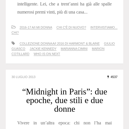
intelligente. Lei, che a trent’anni ha già alle spalle
numerosi premi vinti, più di una casa...
2016-17 A/I MI DONNA
CHI C'È DI NUOVO?
INTERVISTIAMO...
CHI?
COLLEZIONE DONNA A/I 2016 DI HARMONT & BLAINE
GIULIO
GUASCO
JACKIE KENNEDY
MARIANNA CIMINI
MARION
COTILLARD
WHO IS ON NEXT
30 LUGLIO 2013
4537
“Midnight in Paris”: due
epoche, due stili e due
donne
Vivere in un’altra epoca: chi non l’ha mai