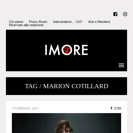
Chi siamo
Press Room
Intervistiamo… Chi?
Arte e Mestiere
Riservato alla redazione
TAG / MARION COTILLARD
4 FEBBRAIO 2017
2756