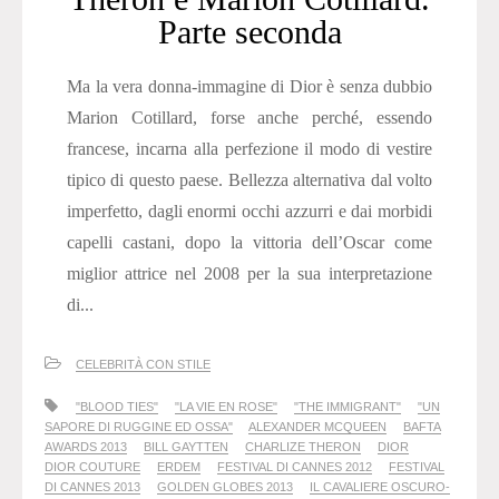
Parte seconda
Ma la vera donna-immagine di Dior è senza dubbio
Marion Cotillard, forse anche perché, essendo
francese, incarna alla perfezione il modo di vestire
tipico di questo paese. Bellezza alternativa dal volto
imperfetto, dagli enormi occhi azzurri e dai morbidi
capelli castani, dopo la vittoria dell’Oscar come
miglior attrice nel 2008 per la sua interpretazione
di...
CELEBRITÀ CON STILE
"BLOOD TIES"
"LA VIE EN ROSE"
"THE IMMIGRANT"
"UN
SAPORE DI RUGGINE ED OSSA"
ALEXANDER MCQUEEN
BAFTA
AWARDS 2013
BILL GAYTTEN
CHARLIZE THERON
DIOR
DIOR COUTURE
ERDEM
FESTIVAL DI CANNES 2012
FESTIVAL
DI CANNES 2013
GOLDEN GLOBES 2013
IL CAVALIERE OSCURO-