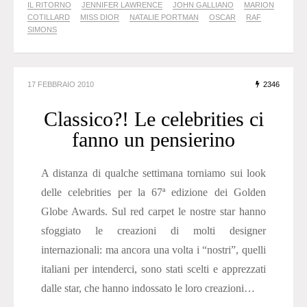
IL RITORNO
JENNIFER LAWRENCE
JOHN GALLIANO
MARION
COTILLARD
MISS DIOR
NATALIE PORTMAN
OSCAR
RAF
SIMONS
17 FEBBRAIO 2010
2346
Classico?! Le celebrities ci
fanno un pensierino
A distanza di qualche settimana torniamo sui look
delle celebrities per la 67ª edizione dei Golden
Globe Awards. Sul red carpet le nostre star hanno
sfoggiato le creazioni di molti designer
internazionali: ma ancora una volta i “nostri”, quelli
italiani per intenderci, sono stati scelti e apprezzati
dalle star, che hanno indossato le loro creazioni…