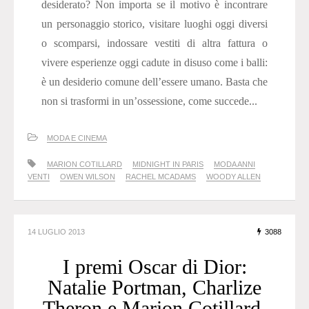
desiderato? Non importa se il motivo è incontrare
un personaggio storico, visitare luoghi oggi diversi
o scomparsi, indossare vestiti di altra fattura o
vivere esperienze oggi cadute in disuso come i balli:
è un desiderio comune dell’essere umano. Basta che
non si trasformi in un’ossessione, come succede...
MODA E CINEMA
MARION COTILLARD
MIDNIGHT IN PARIS
MODA ANNI
VENTI
OWEN WILSON
RACHEL MCADAMS
WOODY ALLEN
14 LUGLIO 2013
3088
I premi Oscar di Dior:
Natalie Portman, Charlize
Theron e Marion Cotillard.