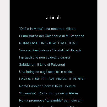
articoli
“Dalì e la Moda” una mostra a Milano
Prima Bozza del Calendario di MFW donna
P/E 2027
ROMA FASHION SHOW: TRA ETICA E
HAUTE COUTURE
Simone Biles indossa Sandali LeSille agli
ESPY Awards 2026
I girasoli che non volevano girarsi
Salt&Linen. Il Lino di Falconeri
Una indagine sugli acquisti in saldo.
LA COUTURE SFILA AL PINCIO. IL PUNTO
CON ALESSANDRO ONORATO E
Rome Fashion Show #Haute Couture.
ROBERTA ANGELILLI
“Ensamble”. Roma promuove gli Atelier
Storici
Roma promuove “Ensamble” per i giovani