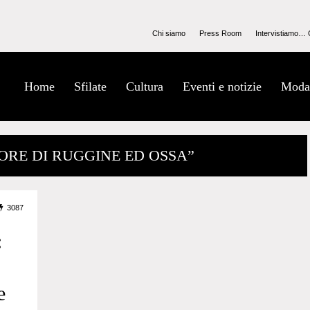
Chi siamo
Press Room
Intervistiamo… 
Home
Sfilate
Cultura
Eventi e notizie
Moda
PORE DI RUGGINE ED OSSA”
3087
:
e