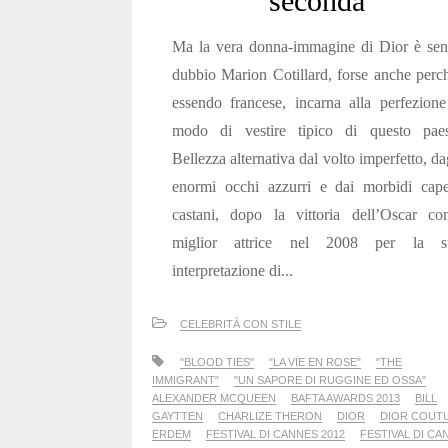
seconda
Ma la vera donna-immagine di Dior è sen
dubbio Marion Cotillard, forse anche perc
essendo francese, incarna alla perfezione
modo di vestire tipico di questo paes
Bellezza alternativa dal volto imperfetto, da
enormi occhi azzurri e dai morbidi cape
castani, dopo la vittoria dell’Oscar co
miglior attrice nel 2008 per la s
interpretazione di...
CELEBRITÀ CON STILE
"BLOOD TIES"
"LA VIE EN ROSE"
"THE
IMMIGRANT"
"UN SAPORE DI RUGGINE ED OSSA"
ALEXANDER MCQUEEN
BAFTA AWARDS 2013
BILL
GAYTTEN
CHARLIZE THERON
DIOR
DIOR COUT
ERDEM
FESTIVAL DI CANNES 2012
FESTIVAL DI CA