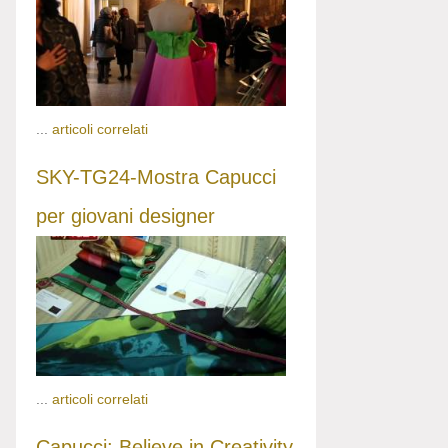
...
articoli correlati
SKY-TG24-Mostra Capucci
per giovani designer
...
articoli correlati
Capucci: Believe in Creativity