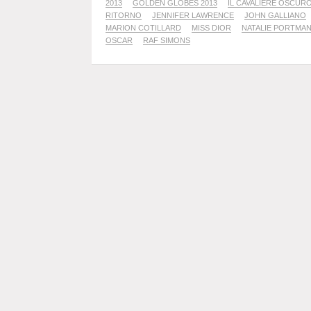
2013
GOLDEN GLOBES 2013
IL CAVALIERE OSCURO-
RITORNO
JENNIFER LAWRENCE
JOHN GALLIANO
MARION COTILLARD
MISS DIOR
NATALIE PORTMA
OSCAR
RAF SIMONS