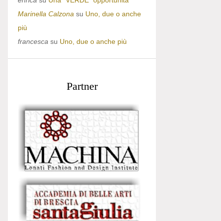
enrica
su
Una “VERDE” opportunità
Marinella Calzona
su
Uno, due o anche
più
francesca
su
Uno, due o anche più
Partner