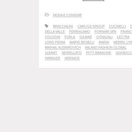
MODA E CONSUMI
BRACCIALINI
CARLYLE GROUP
CUCINELLI
DELLA VALLE
FERRAGAMO
FORNARI SPA
FRAN
COLOGNI
FURLA
GILMAR
GITANJALI
LECTRA
LORO PIONA
MARIO BOSELLI
MARNI
MERRIL LY
MIKHAIL KUSNIROVICH
MILANO FASHION GLOBAL
SUMMIT
MORELLATO
PITTI IMMAGINE
SDA BOCC
SWINGER
VERSACE