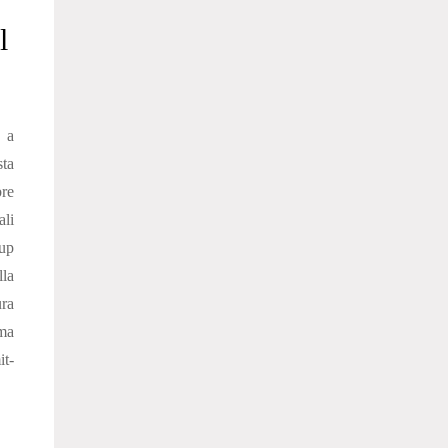
l
 a
sta
re
ali
up
lla
ura
ima
it-