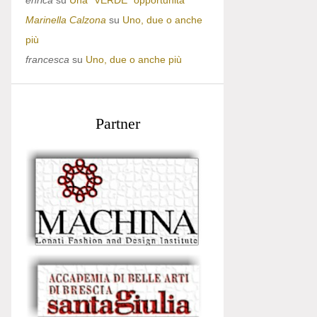
enrica
su
Una “VERDE” opportunità
Marinella Calzona
su
Uno, due o anche
più
francesca
su
Uno, due o anche più
Partner