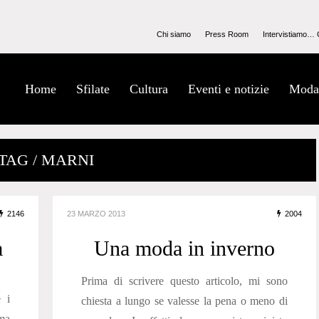
Chi siamo
Press Room
Intervistiamo… 
Home
Sfilate
Cultura
Eventi e notizie
Moda
TAG / MARNI
2146
23 MARZO 2013
2004
a
Una moda in inverno
Prima di scrivere questo articolo, mi sono
 i
chiesta a lungo se valesse la pena o meno di
 ma