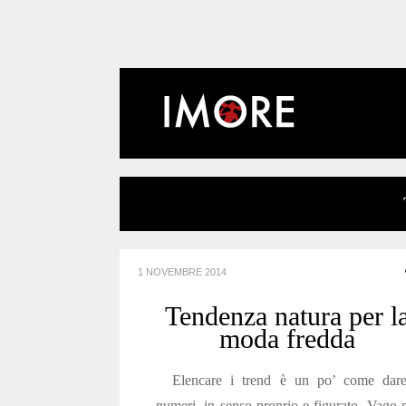
1 NOVEMBRE 2014
Tendenza natura per l
moda fredda
Elencare i trend è un po’ come dare
numeri, in senso proprio e figurato. Vago