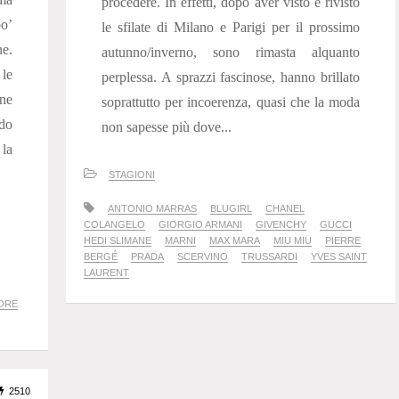
procedere. In effetti, dopo aver visto e rivisto
o’
le sfilate di Milano e Parigi per il prossimo
ne.
autunno/inverno, sono rimasta alquanto
 le
perplessa. A sprazzi fascinose, hanno brillato
ne
soprattutto per incoerenza, quasi che la moda
do
non sapesse più dove...
 la
STAGIONI
ANTONIO MARRAS
BLUGIRL
CHANEL
COLANGELO
GIORGIO ARMANI
GIVENCHY
GUCCI
HEDI SLIMANE
MARNI
MAX MARA
MIU MIU
PIERRE
BERGÉ
PRADA
SCERVINO
TRUSSARDI
YVES SAINT
LAURENT
ORE
2510