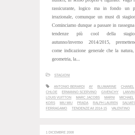
rassicurante, logico ma in fondo un p
irrazionale, comunque un must di stagio
Cominciamo dunque a passare in rassegna
tendenze più cool della stagio
autunno/inverno 2014/2015, premetten
come indicazione generale che la natura,
geometria, la...
STAGIONI
ANTONIO BERARDI
AY
BLUMARINE
CHANEL
CHLOE
ERMANNO SCERVINO
GIVENCHY
LANVIN
LOUIS VUITTON
MARC JACOBS
MARNI
MICHAEL
KORS
MIU MIU
PRADA
RALPH LAUREN
SALVAT
FERRAGAMO
TENDENZE A/I 2014-15
VALENTINO
1 DICEMBRE 2008