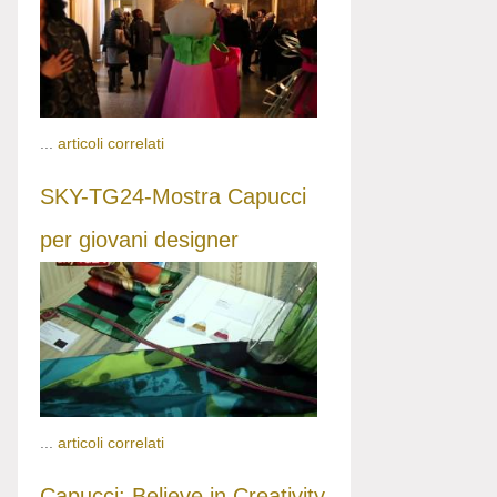
...
articoli correlati
SKY-TG24-Mostra Capucci
per giovani designer
...
articoli correlati
Capucci: Believe in Creativity