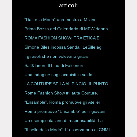
articoli
“Dalì e la Moda” una mostra a Milano
Prima Bozza del Calendario di MFW donna
P/E 2027
ROMA FASHION SHOW: TRA ETICA E
HAUTE COUTURE
Simone Biles indossa Sandali LeSille agli
ESPY Awards 2026
I girasoli che non volevano girarsi
Salt&Linen. Il Lino di Falconeri
Una indagine sugli acquisti in saldo.
LA COUTURE SFILA AL PINCIO. IL PUNTO
CON ALESSANDRO ONORATO E
Rome Fashion Show #Haute Couture.
ROBERTA ANGELILLI
“Ensamble”. Roma promuove gli Atelier
Storici
Roma promuove “Ensamble” per i giovani
Un esempio italiano di responsabilità. La
Rete Slow Fiber
“Il bello della Moda”. L’ osservatorio di CNMI