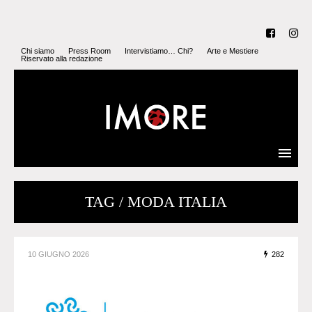
Chi siamo
Press Room
Intervistiamo… Chi?
Arte e Mestiere
Riservato alla redazione
TAG / MODA ITALIA
10 GIUGNO 2026
282