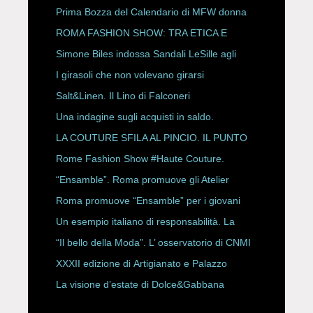
Prima Bozza del Calendario di MFW donna
P/E 2027
ROMA FASHION SHOW: TRA ETICA E
HAUTE COUTURE
Simone Biles indossa Sandali LeSille agli
ESPY Awards 2026
I girasoli che non volevano girarsi
Salt&Linen. Il Lino di Falconeri
Una indagine sugli acquisti in saldo.
LA COUTURE SFILA AL PINCIO. IL PUNTO
CON ALESSANDRO ONORATO E
Rome Fashion Show #Haute Couture.
ROBERTA ANGELILLI
“Ensamble”. Roma promuove gli Atelier
Storici
Roma promuove “Ensamble” per i giovani
Un esempio italiano di responsabilità. La
Rete Slow Fiber
“Il bello della Moda”. L’ osservatorio di CNMI
XXXII edizione di Artigianato e Palazzo
La visione d’estate di Dolce&Gabbana