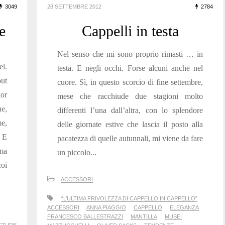
3049
28 SETTEMBRE 2012
2784
e
Cappelli in testa
Nel senso che mi sono proprio rimasti … in
el.
testa. E negli occhi. Forse alcuni anche nel
ut
cuore. Sì, in questo scorcio di fine settembre,
or
mese che racchiude due stagioni molto
e,
differenti l’una dall’altra, con lo splendore
me,
delle giornate estive che lascia il posto alla
. E
pacatezza di quelle autunnali, mi viene da fare
ma
un piccolo...
coi
ACCESSORI
“L’ULTIMA FRIVOLEZZA DI CAPPELLO IN CAPPELLO”
ACCESSORI
ANNA PIAGGIO
CAPPELLO
ELEGANZA
FRANCESCO BALLESTRAZZI
MANTILLA
MUSEI