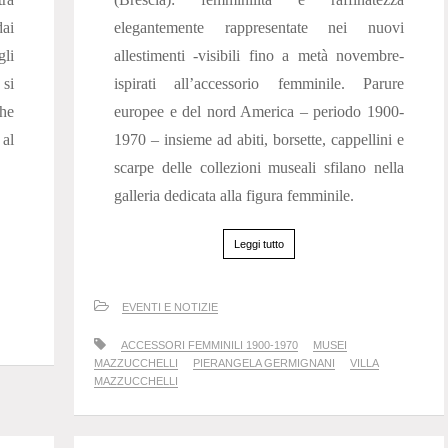
ai
elegantemente rappresentate nei nuovi
gli
allestimenti -visibili fino a metà novembre-
 si
ispirati all’accessorio femminile. Parure
ghe
europee e del nord America – periodo 1900-
 al
1970 – insieme ad abiti, borsette, cappellini e
scarpe delle collezioni museali sfilano nella
galleria dedicata alla figura femminile.
Leggi tutto
EVENTI E NOTIZIE
ACCESSORI FEMMINILI 1900-1970
MUSEI
MAZZUCCHELLI
PIERANGELA GERMIGNANI
VILLA
MAZZUCCHELLI