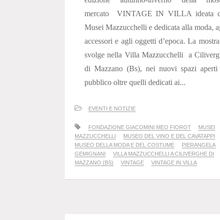
mercato VINTAGE IN VILLA ideata d
Musei Mazzucchelli e dedicata alla moda, a
accessori e agli oggetti d’epoca. La mostra
svolge nella Villa Mazzucchelli a Ciliver
di Mazzano (Bs), nei nuovi spazi aperti
pubblico oltre quelli dedicati ai...
EVENTI E NOTIZIE
FONDAZIONE GIACOMINI MEO FIOROT
MUSEI
MAZZUCCHELLI
MUSEO DEL VINO E DEL CAVATAPPI
MUSEO DELLA MODA E DEL COSTUME
PIERANGELA
GEMIGNANI
VILLA MAZZUCCHELLI A CILIVERGHE DI
MAZZANO (BS)
VINTAGE
VINTAGE IN VILLA