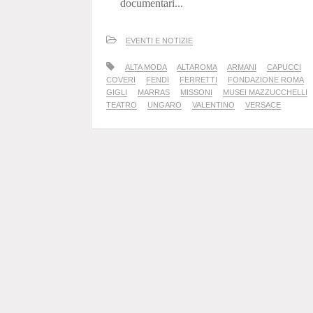
documentari...
EVENTI E NOTIZIE
ALTA MODA
ALTAROMA
ARMANI
CAPUCCI
COVERI
FENDI
FERRETTI
FONDAZIONE ROMA
GIGLI
MARRAS
MISSONI
MUSEI MAZZUCCHELLI
TEATRO
UNGARO
VALENTINO
VERSACE