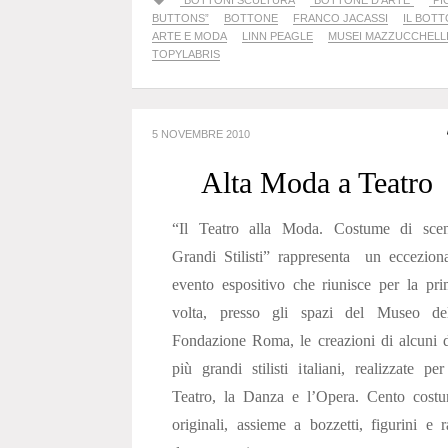
"BOTTONI SCULTURA
“BOTTONE D’ARTE”
“P
BUTTONS”
BOTTONE
FRANCO JACASSI
IL BOTT
ARTE E MODA
LINN PEAGLE
MUSEI MAZZUCCHELL
TOPYLABRIS
5 NOVEMBRE 2010
Alta Moda a Teatro
“Il Teatro alla Moda. Costume di scen
Grandi Stilisti” rappresenta un eccezion
evento espositivo che riunisce per la pr
volta, presso gli spazi del Museo del
Fondazione Roma, le creazioni di alcuni 
più grandi stilisti italiani, realizzate per
Teatro, la Danza e l’Opera. Cento costu
originali, assieme a bozzetti, figurini e r