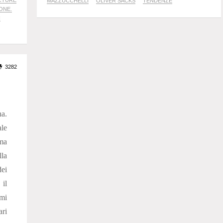
ICTURE
MAZZUCCHELLI
OLIVER SACKS
TENDENZE
ONE.
I
3282
a.
ale
ima
la
dei
 il
mi
ari