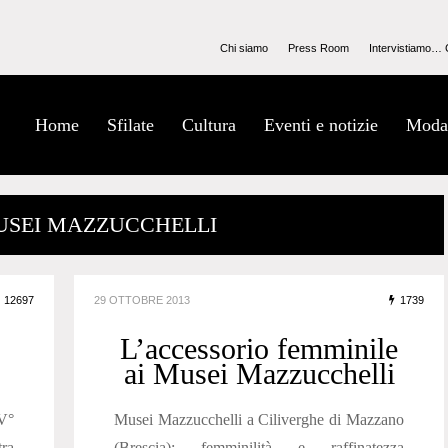
Chi siamo
Press Room
Intervistiamo… 
Home
Sfilate
Cultura
Eventi e notizie
Moda
MUSEI MAZZUCCHELLI
12697
29 OTTOBRE 2013
1739
L’accessorio femminile
ai Musei Mazzucchelli
 V°
Musei Mazzucchelli a Ciliverghe di Mazzano
ra
(Brescia): femminilità e raffinatezza