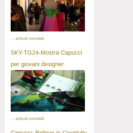
...
articoli correlati
SKY-TG24-Mostra Capucci
per giovani designer
...
articoli correlati
Capucci: Believe in Creativity