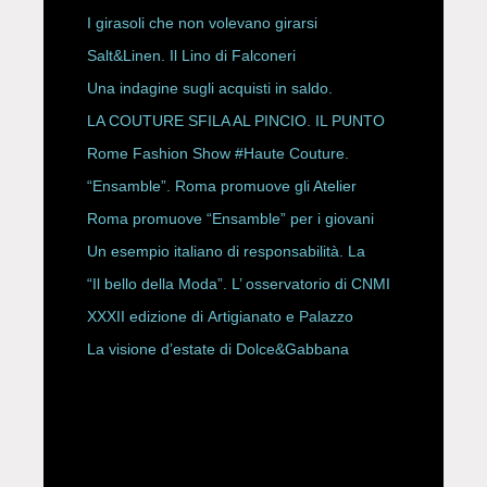
ESPY Awards 2026
I girasoli che non volevano girarsi
Salt&Linen. Il Lino di Falconeri
Una indagine sugli acquisti in saldo.
LA COUTURE SFILA AL PINCIO. IL PUNTO
CON ALESSANDRO ONORATO E
Rome Fashion Show #Haute Couture.
ROBERTA ANGELILLI
“Ensamble”. Roma promuove gli Atelier
Storici
Roma promuove “Ensamble” per i giovani
Un esempio italiano di responsabilità. La
Rete Slow Fiber
“Il bello della Moda”. L’ osservatorio di CNMI
XXXII edizione di Artigianato e Palazzo
La visione d’estate di Dolce&Gabbana