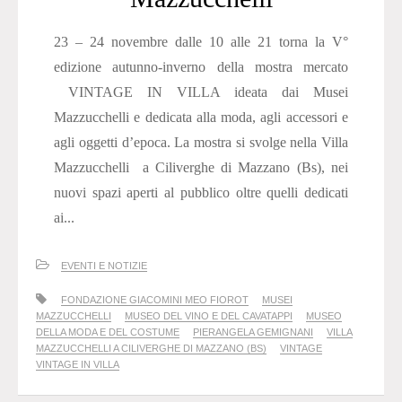
23 – 24 novembre dalle 10 alle 21 torna la V°
edizione autunno-inverno della mostra mercato
VINTAGE IN VILLA ideata dai Musei
Mazzucchelli e dedicata alla moda, agli accessori e
agli oggetti d’epoca. La mostra si svolge nella Villa
Mazzucchelli a Ciliverghe di Mazzano (Bs), nei
nuovi spazi aperti al pubblico oltre quelli dedicati
ai...
EVENTI E NOTIZIE
FONDAZIONE GIACOMINI MEO FIOROT
MUSEI
MAZZUCCHELLI
MUSEO DEL VINO E DEL CAVATAPPI
MUSEO
DELLA MODA E DEL COSTUME
PIERANGELA GEMIGNANI
VILLA
MAZZUCCHELLI A CILIVERGHE DI MAZZANO (BS)
VINTAGE
VINTAGE IN VILLA