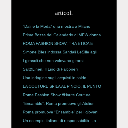
articoli
“Dalì e la Moda” una mostra a Milano
Prima Bozza del Calendario di MFW donna
P/E 2027
ROMA FASHION SHOW: TRA ETICA E
HAUTE COUTURE
Simone Biles indossa Sandali LeSille agli
ESPY Awards 2026
I girasoli che non volevano girarsi
Salt&Linen. Il Lino di Falconeri
Una indagine sugli acquisti in saldo.
LA COUTURE SFILA AL PINCIO. IL PUNTO
CON ALESSANDRO ONORATO E
Rome Fashion Show #Haute Couture.
ROBERTA ANGELILLI
“Ensamble”. Roma promuove gli Atelier
Storici
Roma promuove “Ensamble” per i giovani
Un esempio italiano di responsabilità. La