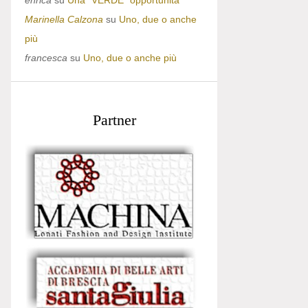
enrica
su
Una “VERDE” opportunità
Marinella Calzona
su
Uno, due o anche
più
francesca
su
Uno, due o anche più
Partner