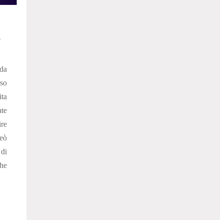
a
da
so
ita
ate
ire
reò
 di
he