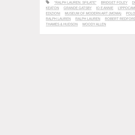
“RALPH LAUREN. SFILATE”
BRIDGET FOLEY
D
KEATON
GRANDE GATSBY
IO E ANNIE
L’IPPOCA
EDIZIONI
MUSEUM OF MODERN ART (MOMA)
POLO
RALPH LAUREN
RALPH LAUREN
ROBERT REDFOR
THAMES & HUDSON
WOODY ALLEN