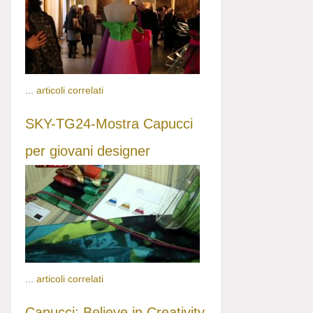
...
articoli correlati
SKY-TG24-Mostra Capucci
per giovani designer
...
articoli correlati
Capucci: Believe in Creativity