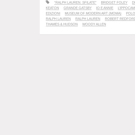
“RALPH LAUREN. SFILATE”
BRIDGET FOLEY
D
KEATON
GRANDE GATSBY
IO E ANNIE
L’IPPOCA
EDIZIONI
MUSEUM OF MODERN ART (MOMA)
POLO
RALPH LAUREN
RALPH LAUREN
ROBERT REDFOR
THAMES & HUDSON
WOODY ALLEN