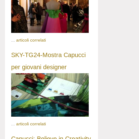
...
articoli correlati
SKY-TG24-Mostra Capucci
per giovani designer
...
articoli correlati
Capucci: Believe in Creativity