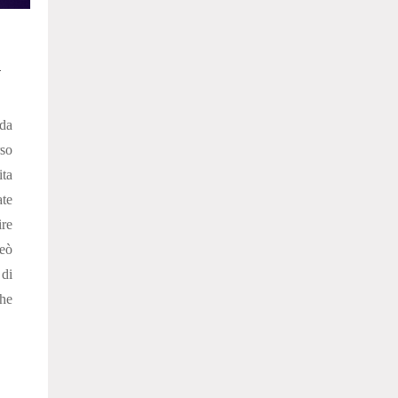
a
da
so
ita
ate
ire
reò
 di
he