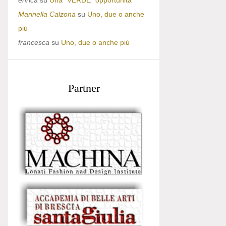
enrica
su
Una “VERDE” opportunità
Marinella Calzona
su
Uno, due o anche
più
francesca
su
Uno, due o anche più
Partner