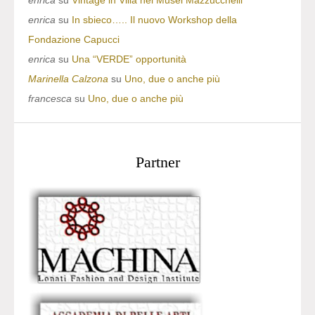
enrica
su
Vintage in Villa nei Musei Mazzucchelli
enrica
su
In sbieco….. Il nuovo Workshop della
Fondazione Capucci
enrica
su
Una “VERDE” opportunità
Marinella Calzona
su
Uno, due o anche più
francesca
su
Uno, due o anche più
Partner