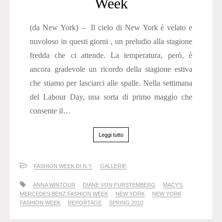
Week
(da New York) – Il cielo di New York è velato e
nuvoloso in questi giorni , un preludio alla stagione
fredda che ci attende. La temperatura, però, è
ancora gradevole un ricordo della stagione estiva
che stiamo per lasciarci alle spalle. Nella settimana
del Labour Day, una sorta di primo maggio che
consente il…
Leggi tutto
FASHION WEEK DI N.Y.
GALLERIE
ANNA WINTOUR
DIANE VON FURSTEMBERG
MACY'S
MERCEDES BENZ FASHION WEEK
NEW YORK
NEW YORK
FASHION WEEK
REPORTAGE
SPRING 2010