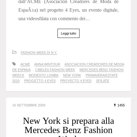
dall’ACME (Asociaciòn Creadores de Moda de
EspaÃ±a) nel progetto 4 Eyes, un evento digitale,
una videosfilata con commento dei…
Leggi tutto
FASHION WEEK DI N.Y.
ACME
ANNA WINTOUR
ASOCIACION CREADORES DE MODA
DE ESPANA
CIBELES FASHION WEEK
MERCEDES BENZ FASHION
WEECK
MODESTO LOMBA
NEW YORK
PRIMAVERA/ESTATE
2010
PROGETTO 4 EYES
PROYECTO 4 EYES
SFILATE
10 SETTEMBRE 2009
1455
New York si prepara alla
Mercedes Benz Fashion