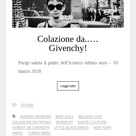
Colazione da..…
Givenchy!
Parigi saluta il padre dell’iconico tubino nero – 10
marzo 2018
Leggi tutto
STORIA
AUDREY HEPBURN
BABY DOLL
BALOON COAT
COLAZIONE DA TIFFANY
GIVENCHY
HAUTE COUTURE
HUBERT DE GIVENCHY
LITTLE BLACK DRESS
NEW YORK
PARIGI
TUBINO NERO