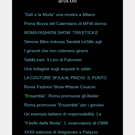
articoli
“Dalì e la Moda” una mostra a Milano
Prima Bozza del Calendario di MFW donna
P/E 2027
ROMA FASHION SHOW: TRA ETICA E
HAUTE COUTURE
Simone Biles indossa Sandali LeSille agli
ESPY Awards 2026
I girasoli che non volevano girarsi
Salt&Linen. Il Lino di Falconeri
Una indagine sugli acquisti in saldo.
LA COUTURE SFILA AL PINCIO. IL PUNTO
CON ALESSANDRO ONORATO E
Rome Fashion Show #Haute Couture.
ROBERTA ANGELILLI
“Ensamble”. Roma promuove gli Atelier
Storici
Roma promuove “Ensamble” per i giovani
Un esempio italiano di responsabilità. La
Rete Slow Fiber
“Il bello della Moda”. L’ osservatorio di CNMI
XXXII edizione di Artigianato e Palazzo