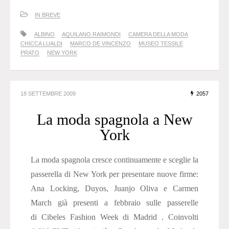
IN BREVE
ALBINO
AQUILANO.RAIMONDI
CAMERA DELLA MODA
CHICCA LUALDI
MARCO DE VINCENZO
MUSEO TESSILE
PRATO
NEW YORK
18 SETTEMBRE 2009
2057
La moda spagnola a New
York
La moda spagnola cresce continuamente e sceglie la
passerella di New York per presentare nuove firme:
Ana Locking, Duyos, Juanjo Oliva e Carmen
March già presenti a febbraio sulle passerelle
di Cibeles Fashion Week di Madrid . Coinvolti