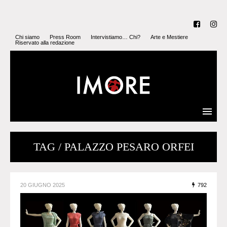
Chi siamo
Press Room
Intervistiamo… Chi?
Arte e Mestiere
Riservato alla redazione
TAG / PALAZZO PESARO ORFEI
20 GIUGNO 2025
792