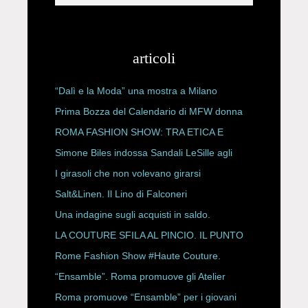
articoli
“Dalì e la Moda” una mostra a Milano
Prima Bozza del Calendario di MFW donna
P/E 2027
ROMA FASHION SHOW: TRA ETICA E
HAUTE COUTURE
Simone Biles indossa Sandali LeSille agli
ESPY Awards 2026
I girasoli che non volevano girarsi
Salt&Linen. Il Lino di Falconeri
Una indagine sugli acquisti in saldo.
LA COUTURE SFILA AL PINCIO. IL PUNTO
CON ALESSANDRO ONORATO E
Rome Fashion Show #Haute Couture.
ROBERTA ANGELILLI
“Ensamble”. Roma promuove gli Atelier
Storici
Roma promuove “Ensamble” per i giovani