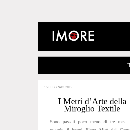
15 FEBBRAIO 2012
I Metri d’Arte della
Miroglio Textile
Sono passati poco meno di tre mesi 
quando il brand Elena Mirò del Grup