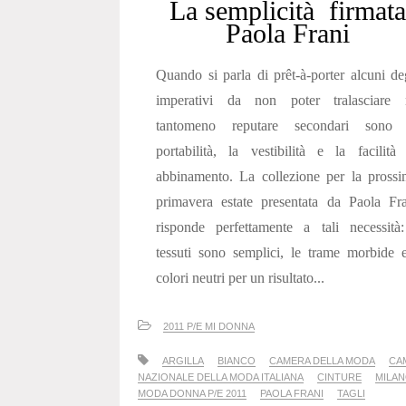
La semplicità firmata
Paola Frani
Quando si parla di prêt-à-porter alcuni de
imperativi da non poter tralasciare 
tantomeno reputare secondari sono 
portabilità, la vestibilità e la facilità
abbinamento. La collezione per la pross
primavera estate presentata da Paola Fr
risponde perfettamente a tali necessità
tessuti sono semplici, le trame morbide 
colori neutri per un risultato...
2011 P/E MI DONNA
ARGILLA
BIANCO
CAMERA DELLA MODA
CA
NAZIONALE DELLA MODA ITALIANA
CINTURE
MILA
MODA DONNA P/E 2011
PAOLA FRANI
TAGLI