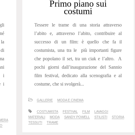
Primo piano sui
costumi
gli
Tessere le trame di una storia attraverso
né
l’abito e, attraverso l’abito, contribuire al
la
successo di un film: è quello che fa il
 di
costumista, una tra le più importanti figure
ima
che popolano il set, tra un ciak e l’altro. A
ani
pochi giorni dall’inaugurazione del Sannio
: i
film festival, dedicato alla scenografia e al
e i
costume, che si svolgerà...
GALLERIE
MODA E CINEMA
COSTUMISTA
FESTIVAL
FILM
LAVAGGI
MATERIALI
MODA
SANDY POWELL
STILISTI
STORIA
MERA
TESSUTI
TRAME
NO