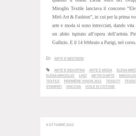
Miroglio Textile lanciava il concorso “El
Mirò Art & Fashion”, in cui per la prima vo
arte e moda si sono intrecciati, dando vita
un abito ispirato all’opera dell’artista Pi
Gallizio. E il 14 febbraio a Parigi, nel corso.
ARTE E MESTIERE
ARTE E INDUSTRIA
ARTE E MODA
ELENA MIR
ELENA MIROGLIO
LINO
METRI D'ARTE
MIROGLIO
TEXTILE
PREMIÈRE VISION 2012
TESSUTI
TESSU
STAMPATI
VISCOSA
VOILE DI COTONE
8 OTTOBRE 2010