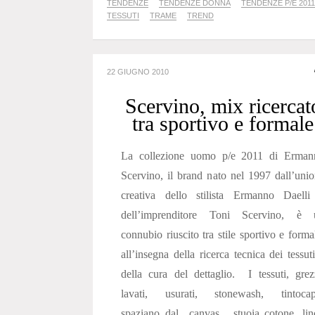
TENDENZE
TENDENZE DONNA
TENDENZE P/E 2011
TESSUTI
TRAME
TREND
22 GIUGNO 2010
Scervino, mix ricercat
tra sportivo e formale
La collezione uomo p/e 2011 di Erman
Scervino, il brand nato nel 1997 dall’uni
creativa dello stilista Ermanno Daelli
dell’imprenditore Toni Scervino, è 
connubio riuscito tra stile sportivo e forma
all’insegna della ricerca tecnica dei tessut
della cura del dettaglio. I tessuti, grez
lavati, usurati, stonewash, tintocap
spaziano dal canvas, stuoia cotone, lin