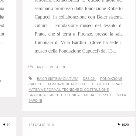
ena
seminario promosso dalla fondazione Roberto
lta
Capucci, in collaborazione con Baicr sistema
 ad
cultura – Fondazione museo del tessuto di
not
Prato, che si terrà a Firenze, presso la sala
..
Limonaia di Villa Bardini (dove ha sede il
museo della Fondazione Capucci) dal 13...
ARTE E MESTIERE
Ò
BAICR SISTEMA CULTURA
DESIGN
FONDAZIONE
TI
CAPUCCI
FONDAZIONE MUSEO DEL TESSUTO DI PRATO
MATERIA E FORMA I. TECNICHE DI COSTRUZIONE
SARTORIALE ARCHITETTONICA
MODA
TESSUTI
VILLA
BARDINI
19
12 LUGLIO 2010
1920