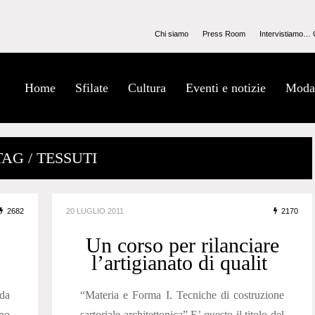
Chi siamo
Press Room
Intervistiamo… 
Home
Sfilate
Cultura
Eventi e notizie
Moda
TAG / TESSUTI
2682
20 LUGLIO 2011
2170
Un corso per rilanciare
l’artigianato di qualit
da
“Materia e Forma I. Tecniche di costruzione
po
sartoriale architettonica” E’ questo il titolo del