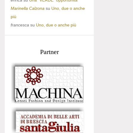
enrica
su
Una “VERDE” opportunità
Marinella Calzona
su
Uno, due o anche
più
francesca
su
Uno, due o anche più
Partner