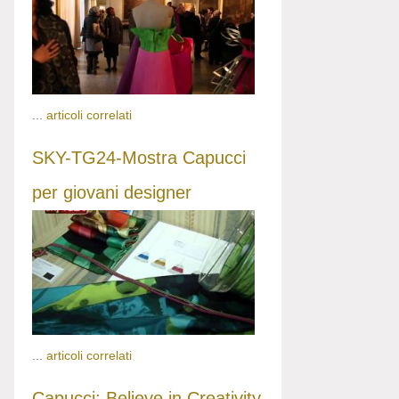
...
articoli correlati
SKY-TG24-Mostra Capucci
per giovani designer
...
articoli correlati
Capucci: Believe in Creativity