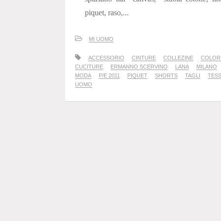
piquet, raso,...
MI UOMO
ACCESSORIO
CINTURE
COLLEZINE
COLOR
CUCITURE
ERMANNO SCERVINO
LANA
MILANO
MODA
P/E 2011
PIQUET
SHORTS
TAGLI
TESS
UOMO