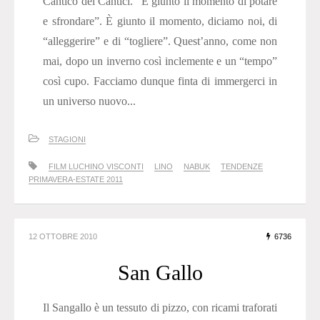
Cantico dei Cantici. “È giunto il momento di potare
e sfrondare”. È giunto il momento, diciamo noi, di
“alleggerire” e di “togliere”. Quest’anno, come non
mai, dopo un inverno così inclemente e un “tempo”
così cupo. Facciamo dunque finta di immergerci in
un universo nuovo...
STAGIONI
FILM LUCHINO VISCONTI
LINO
NABUK
TENDENZE
PRIMAVERA-ESTATE 2011
12 OTTOBRE 2010
6736
San Gallo
Il Sangallo è un tessuto di pizzo, con ricami traforati