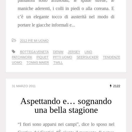
pantaloni sono affusolati, le spalle strette, le
maniche aderenti, i colli in piedi o alla coreana. E
c’è un elegante tocco di austerità nel modo di
portare le giacche informali e...
2012 P/E MI UOMO
BOTTEGA VENETA
DENIM
JERSEY
LINO
PATCHWORK
PIQUET
PITTI UOMO
SEERSUCKER
TENDENZE
UOMO
TOMAS MAIER
TWILL
31 MARZO 2011
2122
Aspettando e… sognando
una bella stagione
“I fiori sono apparsi nei campi”, dice lo sposo nel