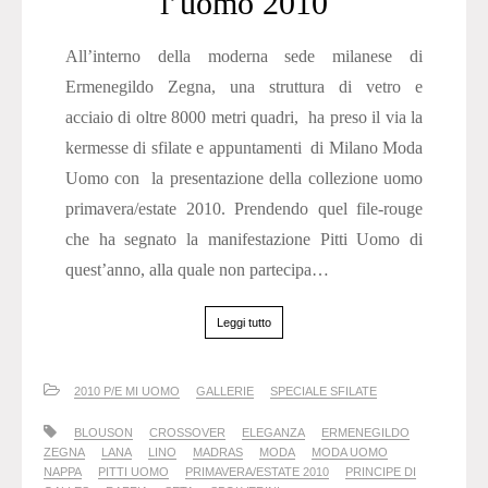
l’uomo 2010
All’interno della moderna sede milanese di
Ermenegildo Zegna, una struttura di vetro e
acciaio di oltre 8000 metri quadri, ha preso il via la
kermesse di sfilate e appuntamenti di Milano Moda
Uomo con la presentazione della collezione uomo
primavera/estate 2010. Prendendo quel file-rouge
che ha segnato la manifestazione Pitti Uomo di
quest’anno, alla quale non partecipa…
Leggi tutto
2010 P/E MI UOMO
GALLERIE
SPECIALE SFILATE
BLOUSON
CROSSOVER
ELEGANZA
ERMENEGILDO
ZEGNA
LANA
LINO
MADRAS
MODA
MODA UOMO
NAPPA
PITTI UOMO
PRIMAVERA/ESTATE 2010
PRINCIPE DI