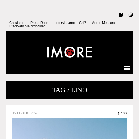
Chi siamo
Press Room
Intervistiamo… Chi?
Arte e Mestiere
Riservato alla redazione
TAG / LINO
19 LUGLIO 2026
160