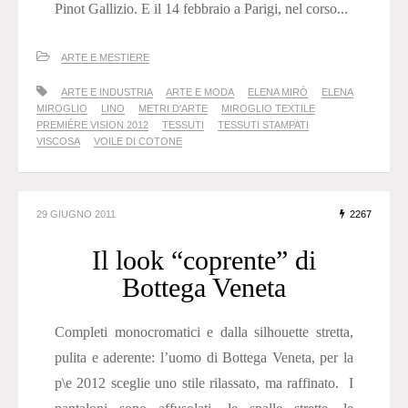
Pinot Gallizio. E il 14 febbraio a Parigi, nel corso...
ARTE E MESTIERE
ARTE E INDUSTRIA
ARTE E MODA
ELENA MIRÒ
ELENA
MIROGLIO
LINO
METRI D'ARTE
MIROGLIO TEXTILE
PREMIÈRE VISION 2012
TESSUTI
TESSUTI STAMPATI
VISCOSA
VOILE DI COTONE
29 GIUGNO 2011
2267
Il look “coprente” di
Bottega Veneta
Completi monocromatici e dalla silhouette stretta,
pulita e aderente: l’uomo di Bottega Veneta, per la
p\e 2012 sceglie uno stile rilassato, ma raffinato. I