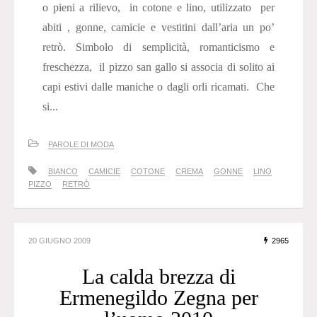
o pieni a rilievo, in cotone e lino, utilizzato per
abiti , gonne, camicie e vestitini dall’aria un po’
retrò. Simbolo di semplicità, romanticismo e
freschezza, il pizzo san gallo si associa di solito ai
capi estivi dalle maniche o dagli orli ricamati. Che
si...
PAROLE DI MODA
BIANCO
CAMICIE
COTONE
CREMA
GONNE
LINO
PIZZO
RETRÒ
20 GIUGNO 2009
2965
La calda brezza di
Ermenegildo Zegna per