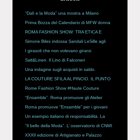
“Dalì e la Moda” una mostra a Milano
Prima Bozza del Calendario di MFW donna
P/E 2027
ROMA FASHION SHOW: TRA ETICA E
HAUTE COUTURE
Simone Biles indossa Sandali LeSille agli
ESPY Awards 2026
I girasoli che non volevano girarsi
Salt&Linen. Il Lino di Falconeri
Una indagine sugli acquisti in saldo.
LA COUTURE SFILA AL PINCIO. IL PUNTO
CON ALESSANDRO ONORATO E
Rome Fashion Show #Haute Couture.
ROBERTA ANGELILLI
“Ensamble”. Roma promuove gli Atelier
Storici
Roma promuove “Ensamble” per i giovani
Un esempio italiano di responsabilità. La
Rete Slow Fiber
“Il bello della Moda”. L’ osservatorio di CNMI
XXXII edizione di Artigianato e Palazzo