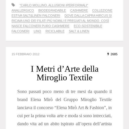
"CARLO MOLLINO. ALLUSIONI IPERFORMALI"
ANALLERGICO
BIODEGRADABILE
CASHMERE
COLLEZIONE
ESTIVA SALT&LINEN FALCONERI
DOVE DALLA CAPRA HIRCUS SI
RICAVA UNO DEI FILATI PIÙ NOBILI E PREGIATI AL MONDO. COSÌ
NASCE FALCONERI PURO CASHMERE
ECO-SOSTENIBILE
FALCONERI
LINO
RICICLABILE
SALT & LINEN
15 FEBBRAIO 2012
2685
I Metri d’Arte della
Miroglio Textile
Sono passati poco meno di tre mesi da quando il
brand Elena Mirò del Gruppo Miroglio Textile
lanciava il concorso “Elena Mirò Art & Fashion”, in
cui per la prima volta arte e moda si sono intrecciati,
dando vita ad un abito ispirato all’opera dell’artista