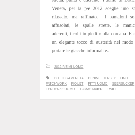
Veneta, per la p\e 2012 sceglie uno sti
rilassato, ma raffinato. I pantaloni so
affusolati, le spalle strette, le manic
aderenti, i colli in piedi o alla coreana. E 
un elegante tocco di austerità nel modo
portare le giacche informali e...
2012 P/E MI UOMO
BOTTEGA VENETA
DENIM
JERSEY
LINO
PATCHWORK
PIQUET
PITTI UOMO
SEERSUCKER
TENDENZE UOMO
TOMAS MAIER
TWILL