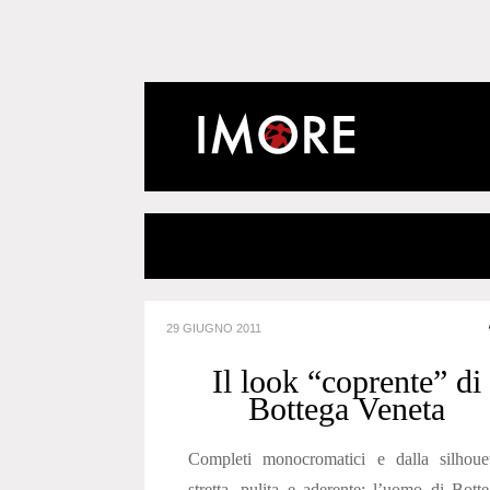
29 GIUGNO 2011
Il look “coprente” di
Bottega Veneta
Completi monocromatici e dalla silhouet
stretta, pulita e aderente: l’uomo di Bott