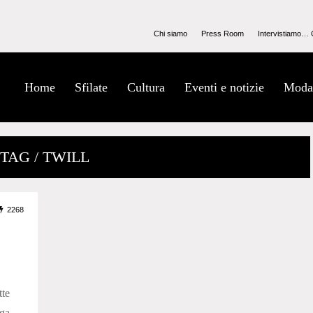
Chi siamo
Press Room
Intervistiamo… 
Home
Sfilate
Cultura
Eventi e notizie
Moda
TAG / TWILL
2268
te
ega