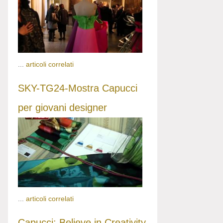
...
articoli correlati
SKY-TG24-Mostra Capucci
per giovani designer
...
articoli correlati
Capucci: Believe in Creativity