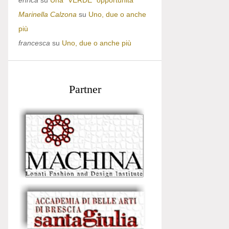
enrica
su
Una “VERDE” opportunità
Marinella Calzona
su
Uno, due o anche
più
francesca
su
Uno, due o anche più
Partner