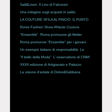
Salt&Linen. Il Lino di Falconeri
Una indagine sugli acquisti in saldo.
LA COUTURE SFILA AL PINCIO. IL PUNTO
CON ALESSANDRO ONORATO E
Rome Fashion Show #Haute Couture.
ROBERTA ANGELILLI
“Ensamble”. Roma promuove gli Atelier
Storici
Roma promuove “Ensamble” per i giovani
Un esempio italiano di responsabilità. La
Rete Slow Fiber
“Il bello della Moda”. L’ osservatorio di CNMI
XXXII edizione di Artigianato e Palazzo
La visione d’estate di Dolce&Gabbana