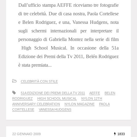
Dall’ufficio stampa AEFFE riceviamo tre fotografie
di tre celebrità. Due di casa nostra, Paola Cortellese
e Belen Rodriguez, e una, Vanessa Hudgens, nota
sugli schermi internazionali per interpretare il
personaggio di Gabriella Montez nella serie di film
High School Musical. In occasione della 51a
Edizione dei Premi della Tv 2011, Belén Rodriguez
è stata premiata...
CELEBRITÀ CON STILE
51A EDIZIONE DEI PREMI DELLA TV 2011
AEFFE
BELEN
RODRIGUEZ
HIGH SCHOOL MUSICAL
NYLON 12TH
ANNIVERSARY CELEBRATION
NYLON MAGAZINE
PAOLA
CORTELLESE
VANESSA HUDGENS
22 GENNAIO 2009
1833