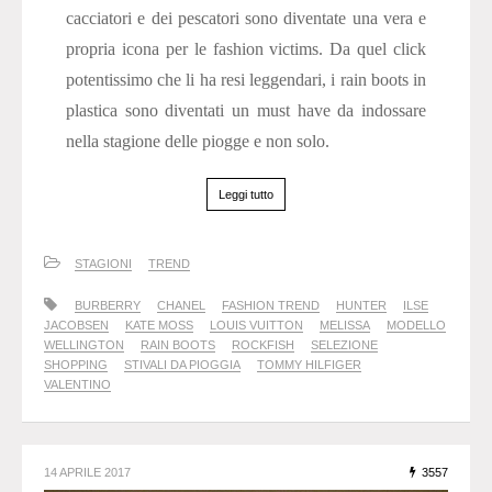
cacciatori e dei pescatori sono diventate una vera e
propria icona per le fashion victims. Da quel click
potentissimo che li ha resi leggendari, i rain boots in
plastica sono diventati un must have da indossare
nella stagione delle piogge e non solo.
Leggi tutto
STAGIONI
TREND
BURBERRY
CHANEL
FASHION TREND
HUNTER
ILSE
JACOBSEN
KATE MOSS
LOUIS VUITTON
MELISSA
MODELLO
WELLINGTON
RAIN BOOTS
ROCKFISH
SELEZIONE
SHOPPING
STIVALI DA PIOGGIA
TOMMY HILFIGER
VALENTINO
14 APRILE 2017
3557