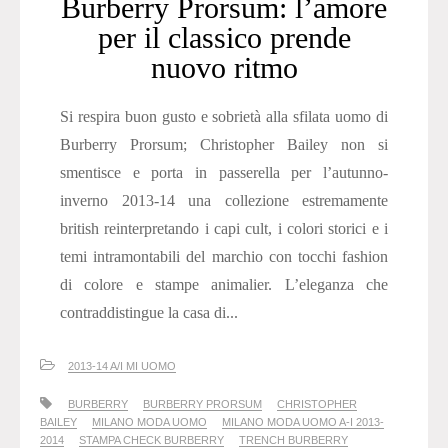
Burberry Prorsum: l’amore
per il classico prende
nuovo ritmo
Si respira buon gusto e sobrietà alla sfilata uomo di
Burberry Prorsum; Christopher Bailey non si
smentisce e porta in passerella per l’autunno-
inverno 2013-14 una collezione estremamente
british reinterpretando i capi cult, i colori storici e i
temi intramontabili del marchio con tocchi fashion
di colore e stampe animalier. L’eleganza che
contraddistingue la casa di...
2013-14 A/I MI UOMO
BURBERRY
BURBERRY PRORSUM
CHRISTOPHER
BAILEY
MILANO MODA UOMO
MILANO MODA UOMO A-I 2013-
2014
STAMPA CHECK BURBERRY
TRENCH BURBERRY