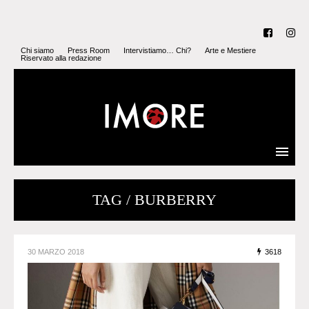
Chi siamo
Press Room
Intervistiamo… Chi?
Arte e Mestiere
Riservato alla redazione
TAG / BURBERRY
30 MARZO 2018
3618