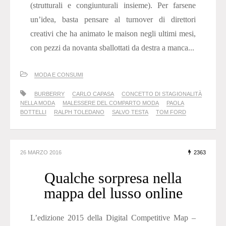
(strutturali e congiunturali insieme). Per farsene
un’idea, basta pensare al turnover di direttori
creativi che ha animato le maison negli ultimi mesi,
con pezzi da novanta sballottati da destra a manca...
MODA E CONSUMI
BURBERRY
CARLO CAPASA
CONCETTO DI STAGIONALITÀ
NELLA MODA
MALESSERE DEL COMPARTO MODA
PAOLA
BOTTELLI
RALPH TOLEDANO
SALVO TESTA
TOM FORD
26 MARZO 2016
2363
Qualche sorpresa nella
mappa del lusso online
L’edizione 2015 della Digital Competitive Map –