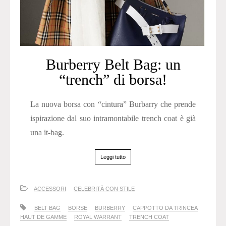
Burberry Belt Bag: un
“trench” di borsa!
La nuova borsa con “cintura” Burbarry che prende
ispirazione dal suo intramontabile trench coat è già
una it-bag.
Leggi tutto
ACCESSORI
CELEBRITÀ CON STILE
BELT BAG
BORSE
BURBERRY
CAPPOTTO DA TRINCEA
HAUT DE GAMME
ROYAL WARRANT
TRENCH COAT