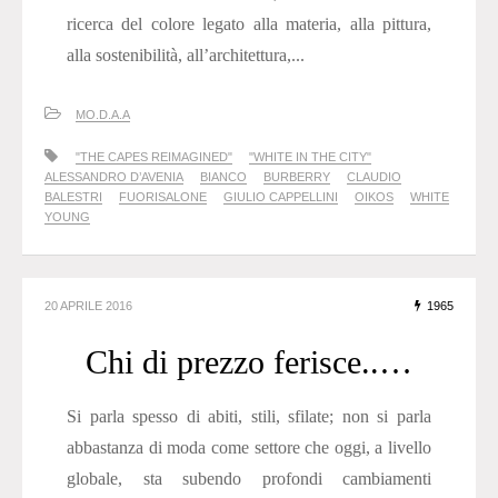
ricerca del colore legato alla materia, alla pittura,
alla sostenibilità, all’architettura,...
MO.D.A.A
"THE CAPES REIMAGINED"
"WHITE IN THE CITY"
ALESSANDRO D’AVENIA
BIANCO
BURBERRY
CLAUDIO
BALESTRI
FUORISALONE
GIULIO CAPPELLINI
OIKOS
WHITE
YOUNG
20 APRILE 2016
1965
Chi di prezzo ferisce..…
Si parla spesso di abiti, stili, sfilate; non si parla
abbastanza di moda come settore che oggi, a livello
globale, sta subendo profondi cambiamenti