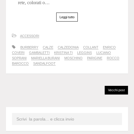
rete, colorati o…
Leggi tutto
ACCESSORI
BURBERRY
CALZE
CALZEDONIA
COLLANT
ENRICO
COVERI
GAMBALETTI
KRISTINA TI
LEGGINS
LUCIANO
SOPRANI
MARIELLA BURANI
MOSCHINO
PARIGINE
ROCCO
BAROCCO
SANDALFOOT
Vecchi post