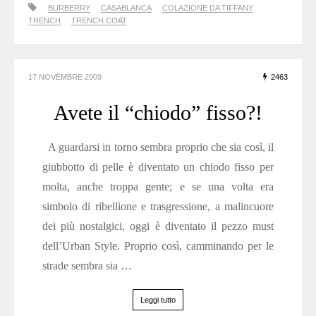
BURBERRY
CASABLANCA
COLAZIONE DA TIFFANY
TRENCH
TRENCH COAT
17 NOVEMBRE 2009
2463
Avete il “chiodo” fisso?!
A guardarsi in torno sembra proprio che sia così, il
giubbotto di pelle è diventato un chiodo fisso per
molta, anche troppa gente; e se una volta era
simbolo di ribellione e trasgressione, a malincuore
dei più nostalgici, oggi è diventato il pezzo must
dell’Urban Style. Proprio così, camminando per le
strade sembra sia …
Leggi tutto