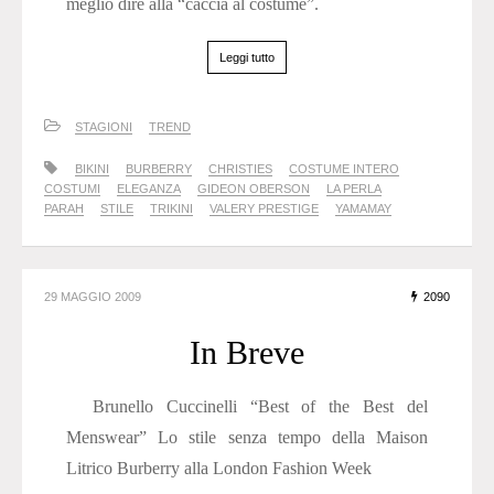
meglio dire alla “caccia al costume”.
Leggi tutto
STAGIONI
TREND
BIKINI
BURBERRY
CHRISTIES
COSTUME INTERO
COSTUMI
ELEGANZA
GIDEON OBERSON
LA PERLA
PARAH
STILE
TRIKINI
VALERY PRESTIGE
YAMAMAY
29 MAGGIO 2009
2090
In Breve
Brunello Cuccinelli “Best of the Best del
Menswear” Lo stile senza tempo della Maison
Litrico Burberry alla London Fashion Week