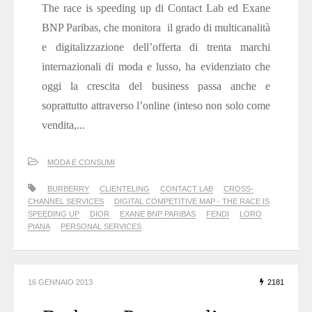
The race is speeding up di Contact Lab ed Exane
BNP Paribas, che monitora il grado di multicanalità
e digitalizzazione dell’offerta di trenta marchi
internazionali di moda e lusso, ha evidenziato che
oggi la crescita del business passa anche e
soprattutto attraverso l’online (inteso non solo come
vendita,...
MODA E CONSUMI
BURBERRY
CLIENTELING
CONTACT LAB
CROSS-
CHANNEL SERVICES
DIGITAL COMPETITIVE MAP - THE RACE IS
SPEEDING UP
DIOR
EXANE BNP PARIBAS
FENDI
LORO
PIANA
PERSONAL SERVICES
16 GENNAIO 2013
2181