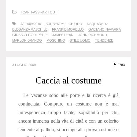
I CAPI PASS PAR TOUT
A/I 2009/2010
BURBERRY
CHIODO
DSQUARED2
ELEGANZA MASCHILE
FRANKIE MORELLO
GAETANO NAVARRA
GIUBBOTTO DI PELLE
JAMES DEAN
JOHN RICHMOND
MARLON BRANDO
MOSCHINO
STILE UOMO
TENDENZE
3 LUGLIO 2009
2783
Caccia al costume
Le vacanze sono alle porte e la ricerca è già
cominciata. Comprare un costume non è mai
un’esperienza troppo facile, soprattutto per chi,
ancora immersa nella vita di città e con un colorito
tendente al pallido, si accinge alla prova costume o