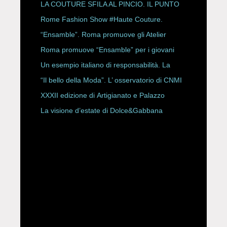
LA COUTURE SFILA AL PINCIO. IL PUNTO
CON ALESSANDRO ONORATO E
Rome Fashion Show #Haute Couture.
ROBERTA ANGELILLI
“Ensamble”. Roma promuove gli Atelier
Storici
Roma promuove “Ensamble” per i giovani
Un esempio italiano di responsabilità. La
Rete Slow Fiber
“Il bello della Moda”. L’ osservatorio di CNMI
XXXII edizione di Artigianato e Palazzo
La visione d’estate di Dolce&Gabbana