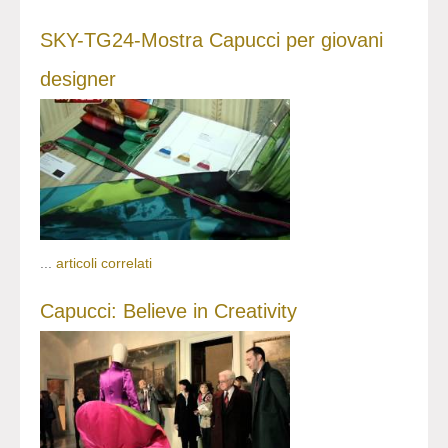
SKY-TG24-Mostra Capucci per giovani
designer
...
articoli correlati
Capucci: Believe in Creativity