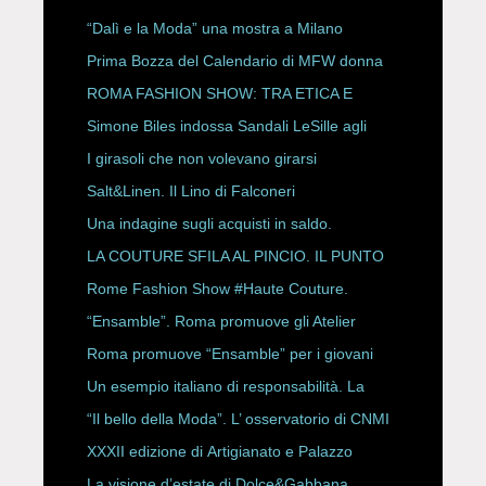
“Dalì e la Moda” una mostra a Milano
Prima Bozza del Calendario di MFW donna
P/E 2027
ROMA FASHION SHOW: TRA ETICA E
HAUTE COUTURE
Simone Biles indossa Sandali LeSille agli
ESPY Awards 2026
I girasoli che non volevano girarsi
Salt&Linen. Il Lino di Falconeri
Una indagine sugli acquisti in saldo.
LA COUTURE SFILA AL PINCIO. IL PUNTO
CON ALESSANDRO ONORATO E
Rome Fashion Show #Haute Couture.
ROBERTA ANGELILLI
“Ensamble”. Roma promuove gli Atelier
Storici
Roma promuove “Ensamble” per i giovani
Un esempio italiano di responsabilità. La
Rete Slow Fiber
“Il bello della Moda”. L’ osservatorio di CNMI
XXXII edizione di Artigianato e Palazzo
La visione d’estate di Dolce&Gabbana