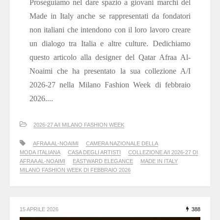
Proseguiamo nel dare spazio a giovani marchi del
Made in Italy anche se rappresentati da fondatori
non italiani che intendono con il loro lavoro creare
un dialogo tra Italia e altre culture. Dedichiamo
questo articolo alla designer del Qatar Afraa Al-
Noaimi che ha presentato la sua collezione A/I
2026-27 nella Milano Fashion Week di febbraio
2026....
2026-27 A/I MILANO FASHION WEEK
AFRAA AL-NOAIMI
CAMERA NAZIONALE DELLA
MODA ITALIANA
CASA DEGLI ARTISTI
COLLEZIONE A/I 2026-27 DI
AFRAA AL-NOAIMI
EASTWARD ELEGANCE
MADE IN ITALY
MILANO FASHION WEEK DI FEBBRAIO 2026
15 APRILE 2026
388