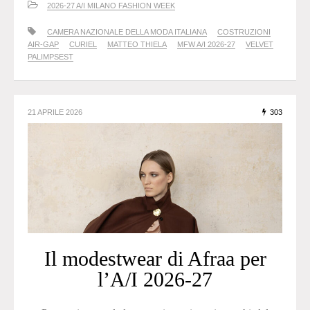
2026-27 A/I MILANO FASHION WEEK
CAMERA NAZIONALE DELLA MODA ITALIANA
COSTRUZIONI
AIR-GAP
CURIEL
MATTEO THIELA
MFW A/I 2026-27
VELVET
PALIMPSEST
21 APRILE 2026
303
Il modestwear di Afraa per
l’A/I 2026-27