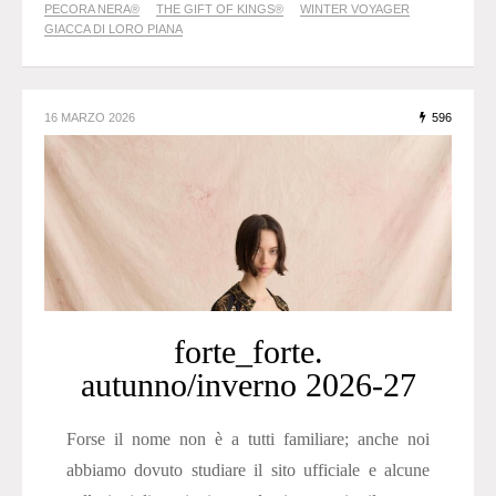
PECORA NERA®
THE GIFT OF KINGS®
WINTER VOYAGER
GIACCA DI LORO PIANA
16 MARZO 2026
596
forte_forte.
autunno/inverno 2026-27
Forse il nome non è a tutti familiare; anche noi
abbiamo dovuto studiare il sito ufficiale e alcune