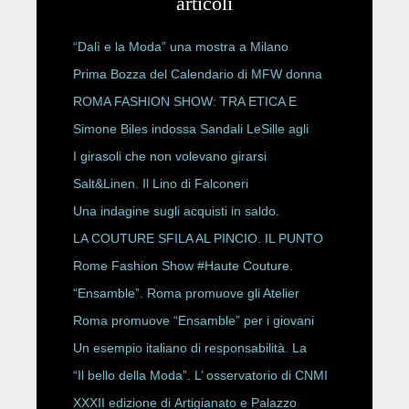
articoli
“Dalì e la Moda” una mostra a Milano
Prima Bozza del Calendario di MFW donna
P/E 2027
ROMA FASHION SHOW: TRA ETICA E
HAUTE COUTURE
Simone Biles indossa Sandali LeSille agli
ESPY Awards 2026
I girasoli che non volevano girarsi
Salt&Linen. Il Lino di Falconeri
Una indagine sugli acquisti in saldo.
LA COUTURE SFILA AL PINCIO. IL PUNTO
CON ALESSANDRO ONORATO E
Rome Fashion Show #Haute Couture.
ROBERTA ANGELILLI
“Ensamble”. Roma promuove gli Atelier
Storici
Roma promuove “Ensamble” per i giovani
Un esempio italiano di responsabilità. La
Rete Slow Fiber
“Il bello della Moda”. L’ osservatorio di CNMI
XXXII edizione di Artigianato e Palazzo