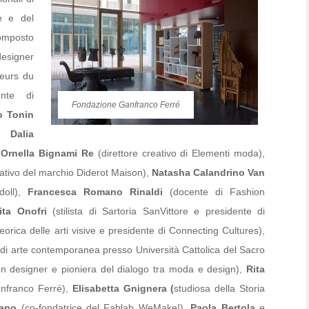
le e del
composto
esigner
teurs du
nte di
Fondazione Ganfranco Ferré
o Tonin
),
Dalia
,
Ornella Bignami Re
(direttore creativo di Elementi moda),
reativo del marchio Diderot Maison),
Natasha Calandrino Van
doll),
Francesca Romano Rinaldi
(docente di Fashion
ita Onofri
(stilista di Sartoria SanVittore e presidente di
eorica delle arti visive e presidente di Connecting Cultures),
e di arte contemporanea presso Università Cattolica del Sacro
n designer e pioniera del dialogo tra moda e design),
Rita
anfranco Ferré),
Elisabetta Gnignera (
studiosa della Storia
ano
(co-fondatrice del Fablab WeMake!),
Paola Bertola
e