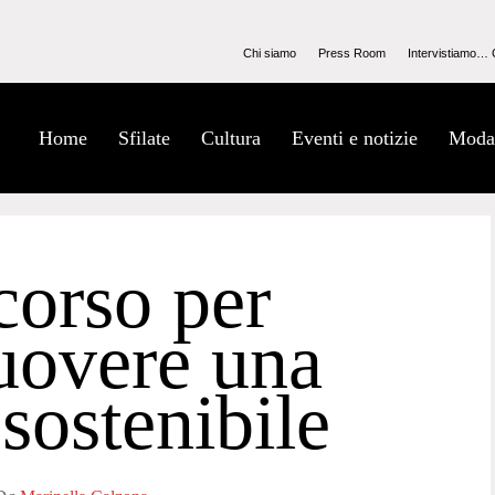
Chi siamo
Press Room
Intervistiamo… 
Home
Sfilate
Cultura
Eventi e notizie
Moda
corso per
overe una
sostenibile