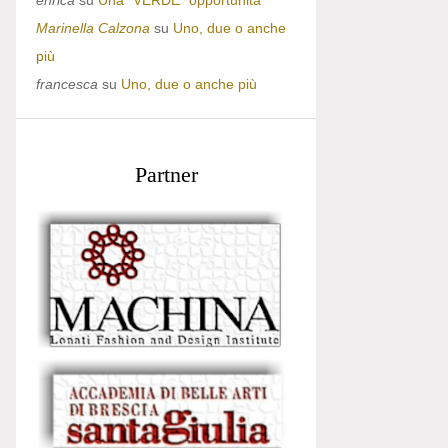
enrica
su
Una “VERDE” opportunità
Marinella Calzona
su
Uno, due o anche
più
francesca
su
Uno, due o anche più
Partner