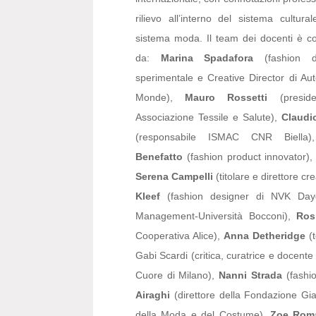
rilievo all’interno del sistema cultura
sistema moda. Il team dei docenti è 
da:
Marina Spadafora
(fashion d
sperimentale e Creative Director di Au
Monde),
Mauro Rossetti
(preside
Associazione Tessile e Salute),
Claudi
(responsabile ISMAC CNR Biella
Benefatto
(fashion product innovator)
Serena Campelli
(titolare e direttore c
Kleef
(fashion designer di NVK Day
Management-Università Bocconi),
Ros
Cooperativa Alice),
Anna Detheridge
(t
Gabi Scardi (critica, curatrice e docent
Cuore di Milano),
Nanni Strada
(fashio
Airaghi
(direttore della Fondazione Gi
della Moda e del Costume),
Zoe Rom