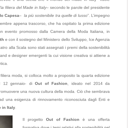
l
a filiera del Made in Italy
– secondo le parole del presidente
lo Capesa
–
la più sostenibile tra quelle di lusso
”. L’impegno
ttembre appena trascorso, che ha ospitato la prima edizione
un evento promosso dalla Camera della Moda Italiana, in
rth
e con il sostegno del Ministero dello Sviluppo, Ice Agenzia
ro alla Scala sono stati assegnati i premi della sostenibilità
nd e designer emergenti la cui visione creativa si attiene a
tica.
filiera moda, si colloca molto a proposito la quarta edizione
al 12 gennaio- di
Out of Fashion
, ideato nel 2014 da
 promuovere una nuova cultura della moda. Ciò che sembrava
ad una esigenza di rinnovamento riconosciuta dagli Enti e
in Italy
.
Il progetto
Out of Fashion
è una offerta
formativa dove i temi relativi alla sostenibilità nel