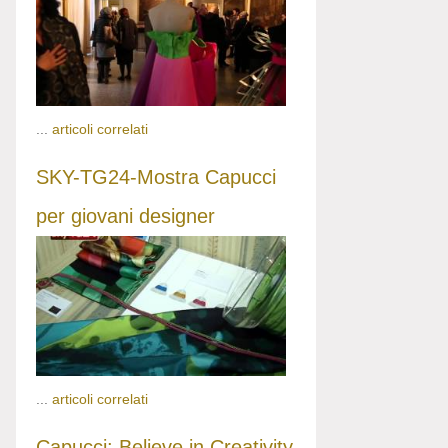
...
articoli correlati
SKY-TG24-Mostra Capucci
per giovani designer
...
articoli correlati
Capucci: Believe in Creativity