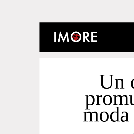
Un 
promu
moda 