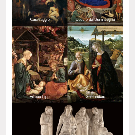
Caravaggio
Duccio da Buninsegna
Filippo Lippi
Ghirlandaio