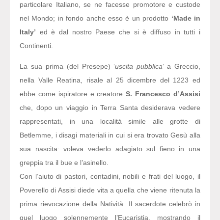
particolare Italiano, se ne facesse promotore e custode
nel Mondo; in fondo anche esso è un prodotto
‘Made in
Italy’
ed è dal nostro Paese che si è diffuso in tutti i
Continenti.
La sua prima (del Presepe) ‘
uscita pubblica
’ a Greccio,
nella Valle Reatina, risale al 25 dicembre del 1223 ed
ebbe come ispiratore e creatore
S. Francesco d’Assisi
che, dopo un viaggio in Terra Santa desiderava vedere
rappresentati, in una località simile alle grotte di
Betlemme, i disagi materiali in cui si era trovato Gesù alla
sua nascita: voleva vederlo adagiato sul fieno in una
greppia tra il bue e l’asinello.
Con l’aiuto di pastori, contadini, nobili e frati del luogo, il
Poverello di Assisi diede vita a quella che viene ritenuta la
prima rievocazione della Natività. Il sacerdote celebrò in
quel luogo solennemente l’Eucaristia, mostrando il