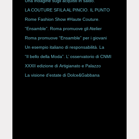
Una indagine sugli acquisti in saldo.
LA COUTURE SFILA AL PINCIO. IL PUNTO
CON ALESSANDRO ONORATO E
Rome Fashion Show #Haute Couture.
ROBERTA ANGELILLI
“Ensamble”. Roma promuove gli Atelier
Storici
Roma promuove “Ensamble” per i giovani
Un esempio italiano di responsabilità. La
Rete Slow Fiber
“Il bello della Moda”. L’ osservatorio di CNMI
XXXII edizione di Artigianato e Palazzo
La visione d’estate di Dolce&Gabbana