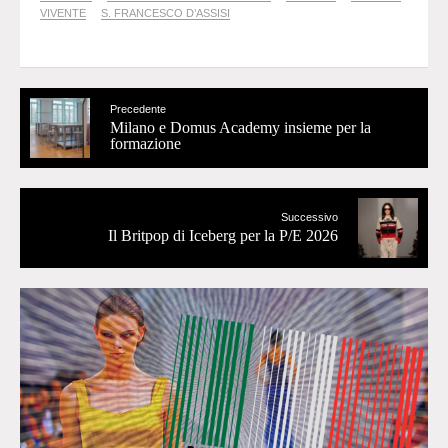
VIVENTE
S. FRANCESCO D’ASSISI
Precedente
Milano e Domus Academy insieme per la
formazione
Successivo
Il Britpop di Iceberg per la P/E 2026