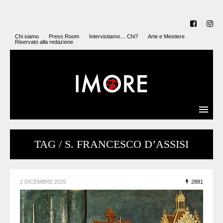
Chi siamo
Press Room
Intervistiamo… Chi?
Arte e Mestiere
Riservato alla redazione
TAG / S. FRANCESCO D’ASSISI
2 DICEMBRE 2025
2881