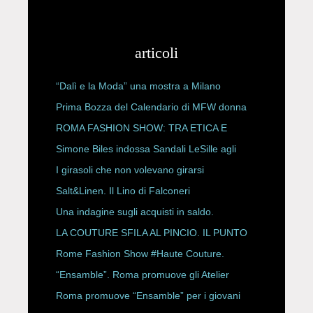
articoli
“Dalì e la Moda” una mostra a Milano
Prima Bozza del Calendario di MFW donna
P/E 2027
ROMA FASHION SHOW: TRA ETICA E
HAUTE COUTURE
Simone Biles indossa Sandali LeSille agli
ESPY Awards 2026
I girasoli che non volevano girarsi
Salt&Linen. Il Lino di Falconeri
Una indagine sugli acquisti in saldo.
LA COUTURE SFILA AL PINCIO. IL PUNTO
CON ALESSANDRO ONORATO E
Rome Fashion Show #Haute Couture.
ROBERTA ANGELILLI
“Ensamble”. Roma promuove gli Atelier
Storici
Roma promuove “Ensamble” per i giovani