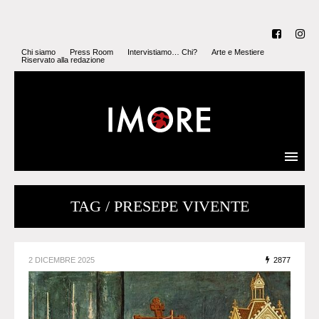
Chi siamo
Press Room
Intervistiamo… Chi?
Arte e Mestiere
Riservato alla redazione
TAG / PRESEPE VIVENTE
2 DICEMBRE 2025
2877