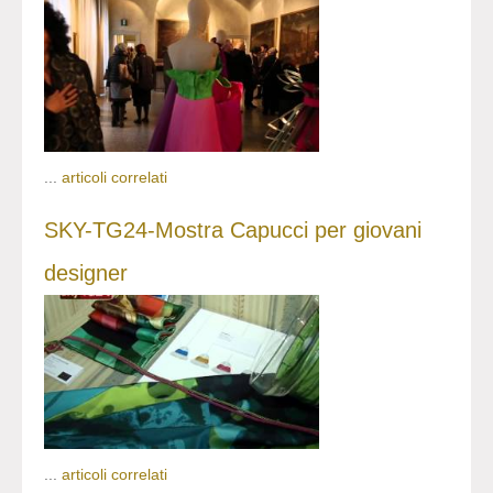
...
articoli correlati
SKY-TG24-Mostra Capucci per giovani
designer
...
articoli correlati