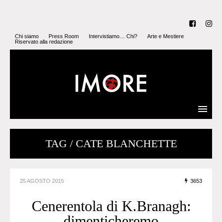
Chi siamo
Press Room
Intervistiamo… Chi?
Arte e Mestiere
Riservato alla redazione
TAG / CATE BLANCHETTE
25 AGOSTO 2015
3653
Cenerentola di K.Branagh:
dimenticheremo