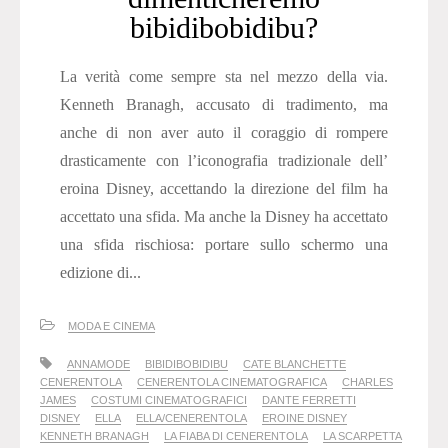
bibidibobidibu?
La verità come sempre sta nel mezzo della via.
Kenneth Branagh, accusato di tradimento, ma
anche di non aver auto il coraggio di rompere
drasticamente con l’iconografia tradizionale dell’
eroina Disney, accettando la direzione del film ha
accettato una sfida. Ma anche la Disney ha accettato
una sfida rischiosa: portare sullo schermo una
edizione di...
MODA E CINEMA
ANNAMODE
BIBIDIBOBIDIBU
CATE BLANCHETTE
CENERENTOLA
CENERENTOLA CINEMATOGRAFICA
CHARLES
JAMES
COSTUMI CINEMATOGRAFICI
DANTE FERRETTI
DISNEY
ELLA
ELLA/CENERENTOLA
EROINE DISNEY
KENNETH BRANAGH
LA FIABA DI CENERENTOLA
LA SCARPETTA