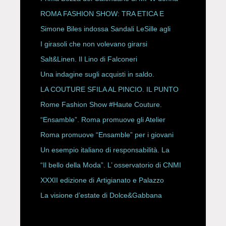
P/E 2027
ROMA FASHION SHOW: TRA ETICA E
HAUTE COUTURE
Simone Biles indossa Sandali LeSille agli
ESPY Awards 2026
I girasoli che non volevano girarsi
Salt&Linen. Il Lino di Falconeri
Una indagine sugli acquisti in saldo.
LA COUTURE SFILA AL PINCIO. IL PUNTO
CON ALESSANDRO ONORATO E
Rome Fashion Show #Haute Couture.
ROBERTA ANGELILLI
“Ensamble”. Roma promuove gli Atelier
Storici
Roma promuove “Ensamble” per i giovani
Un esempio italiano di responsabilità. La
Rete Slow Fiber
“Il bello della Moda”. L’ osservatorio di CNMI
XXXII edizione di Artigianato e Palazzo
La visione d’estate di Dolce&Gabbana