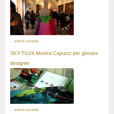
...
articoli correlati
SKY-TG24-Mostra Capucci per giovani
designer
...
articoli correlati