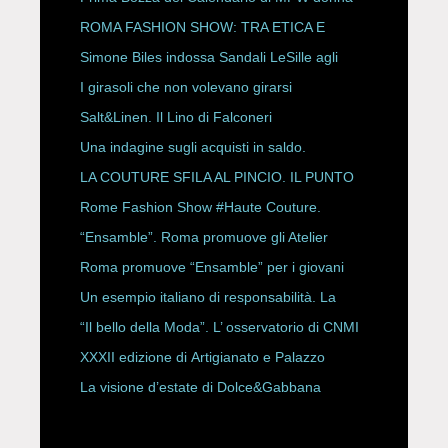
P/E 2027
ROMA FASHION SHOW: TRA ETICA E
HAUTE COUTURE
Simone Biles indossa Sandali LeSille agli
ESPY Awards 2026
I girasoli che non volevano girarsi
Salt&Linen. Il Lino di Falconeri
Una indagine sugli acquisti in saldo.
LA COUTURE SFILA AL PINCIO. IL PUNTO
CON ALESSANDRO ONORATO E
Rome Fashion Show #Haute Couture.
ROBERTA ANGELILLI
“Ensamble”. Roma promuove gli Atelier
Storici
Roma promuove “Ensamble” per i giovani
Un esempio italiano di responsabilità. La
Rete Slow Fiber
“Il bello della Moda”. L’ osservatorio di CNMI
XXXII edizione di Artigianato e Palazzo
La visione d’estate di Dolce&Gabbana