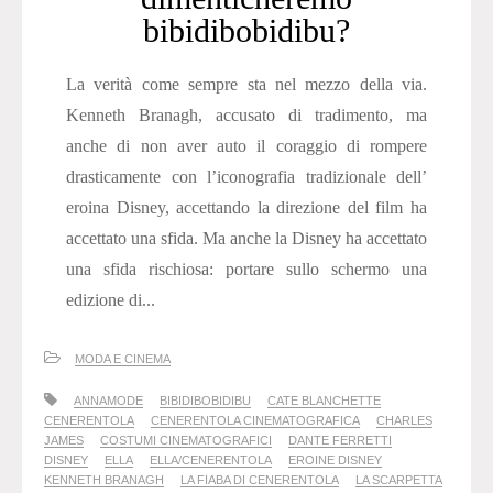
bibidibobidibu?
La verità come sempre sta nel mezzo della via.
Kenneth Branagh, accusato di tradimento, ma
anche di non aver auto il coraggio di rompere
drasticamente con l’iconografia tradizionale dell’
eroina Disney, accettando la direzione del film ha
accettato una sfida. Ma anche la Disney ha accettato
una sfida rischiosa: portare sullo schermo una
edizione di...
MODA E CINEMA
ANNAMODE
BIBIDIBOBIDIBU
CATE BLANCHETTE
CENERENTOLA
CENERENTOLA CINEMATOGRAFICA
CHARLES
JAMES
COSTUMI CINEMATOGRAFICI
DANTE FERRETTI
DISNEY
ELLA
ELLA/CENERENTOLA
EROINE DISNEY
KENNETH BRANAGH
LA FIABA DI CENERENTOLA
LA SCARPETTA