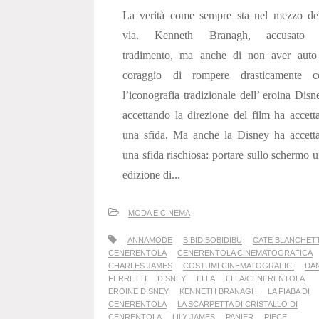
La verità come sempre sta nel mezzo del
via. Kenneth Branagh, accusato 
tradimento, ma anche di non aver auto 
coraggio di rompere drasticamente c
l’iconografia tradizionale dell’ eroina Disn
accettando la direzione del film ha accett
una sfida. Ma anche la Disney ha accett
una sfida rischiosa: portare sullo schermo 
edizione di...
MODA E CINEMA
ANNAMODE
BIBIDIBOBIDIBU
CATE BLANCHET
CENERENTOLA
CENERENTOLA CINEMATOGRAFICA
CHARLES JAMES
COSTUMI CINEMATOGRAFICI
DA
FERRETTI
DISNEY
ELLA
ELLA/CENERENTOLA
EROINE DISNEY
KENNETH BRANAGH
LA FIABA DI
CENERENTOLA
LA SCARPETTA DI CRISTALLO DI
CENRENTOLA
LILY JAMES
PANIER
PIECE