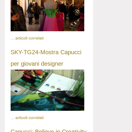
...
articoli correlati
SKY-TG24-Mostra Capucci
per giovani designer
...
articoli correlati
Capucci: Believe in Creativity