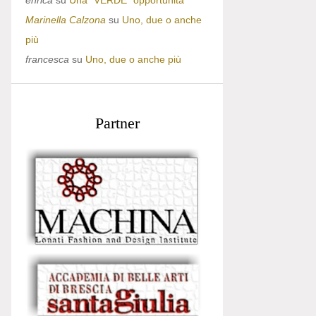
enrica
su
Una “VERDE” opportunità
Marinella Calzona
su
Uno, due o anche
più
francesca
su
Uno, due o anche più
Partner