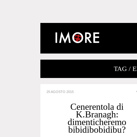
TAG /
25 AGOSTO 2015
Cenerentola di
K.Branagh:
dimenticheremo
bibidibobidibu?