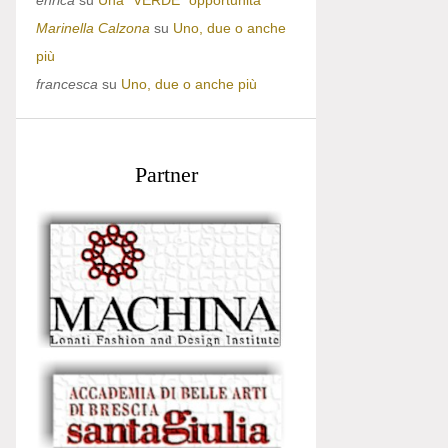
enrica
su
Una “VERDE” opportunità
Marinella Calzona
su
Uno, due o anche
più
francesca
su
Uno, due o anche più
Partner