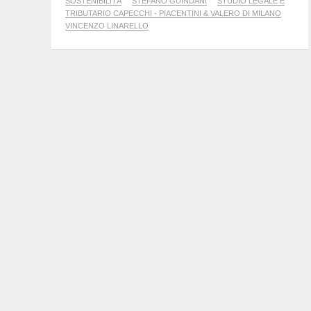
SOSTENIBILITÀ
STEFANO GUINDANI
STUDIO LEGALE E
TRIBUTARIO CAPECCHI - PIACENTINI & VALERO DI MILANO
VINCENZO LINARELLO