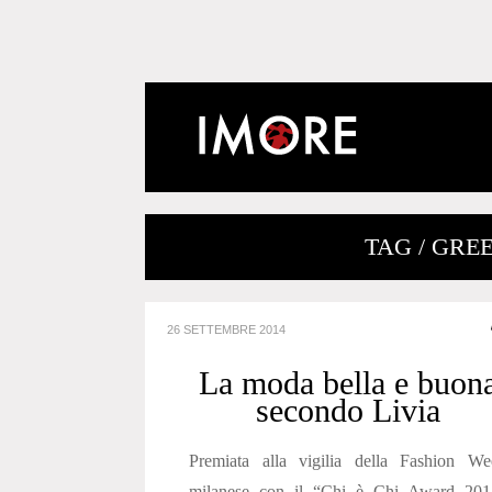
TAG / GRE
26 SETTEMBRE 2014
La moda bella e buon
secondo Livia
Premiata alla vigilia della Fashion We
milanese con il “Chi è Chi Award 201