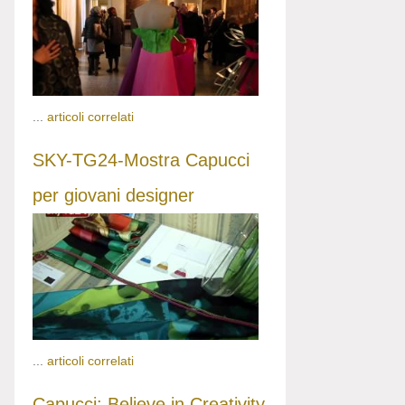
...
articoli correlati
SKY-TG24-Mostra Capucci
per giovani designer
...
articoli correlati
Capucci: Believe in Creativity