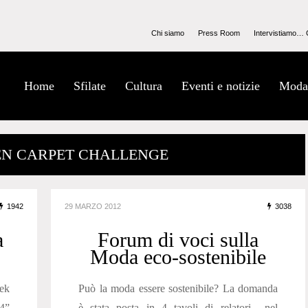
Chi siamo
Press Room
Intervistiamo… 
Home
Sfilate
Cultura
Eventi e notizie
Moda
EN CARPET CHALLENGE
1942
29 MARZO 2012
3038
a
Forum di voci sulla
Moda eco-sostenibile
ek
Può la moda essere sostenibile? La domanda
4”
è stata posta in 4 tavoli di relatori nel