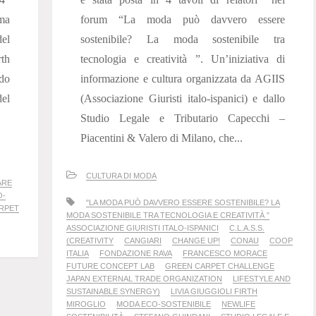
ema
forum “La moda può davvero essere
del
sostenibile? La moda sostenibile tra
th
tecnologia e creatività ”. Un’iniziativa di
ndo
informazione e cultura organizzata da AGIIS
del
(Associazione Giuristi italo-ispanici) e dallo
Studio Legale e Tributario Capecchi –
Piacentini & Valero di Milano, che...
CULTURA DI MODA
ARE
O-
"LA MODA PUÒ DAVVERO ESSERE SOSTENIBILE? LA
RPET
MODA SOSTENIBILE TRA TECNOLOGIA E CREATIVITÀ ”
ASSOCIAZIONE GIURISTI ITALO-ISPANICI
C.L.A.S.S.
(CREATIVITY
CANGIARI
CHANGE UP!
CONAU
COOP
ITALIA
FONDAZIONE RAVA
FRANCESCO MORACE
FUTURE CONCEPT LAB
GREEN CARPET CHALLENGE
JAPAN EXTERNAL TRADE ORGANIZATION
LIFESTYLE AND
SUSTAINABLE SYNERGY)
LIVIA GIUGGIOLI FIRTH
MIROGLIO
MODA ECO-SOSTENIBILE
NEWLIFE