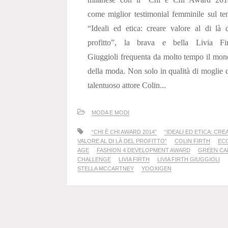
come miglior testimonial femminile sul t
“Ideali ed etica: creare valore al di là 
profitto”, la brava e bella Livia Fir
Giuggioli frequenta da molto tempo il mo
della moda. Non solo in qualità di moglie 
talentuoso attore Colin...
MODA E MODI
“CHI È CHI AWARD 2014”
“IDEALI ED ETICA: CRE
VALORE AL DI LÀ DEL PROFITTO”
COLIN FIRTH
EC
AGE
FASHION 4 DEVELOPMENT AWARD
GREEN CA
CHALLENGE
LIVIA FIRTH
LIVIA FIRTH GIUGGIOLI
STELLA MCCARTNEY
YOOXIGEN