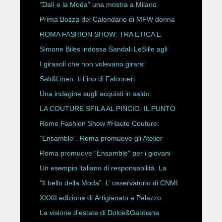
“Dalì e la Moda” una mostra a Milano
Prima Bozza del Calendario di MFW donna
P/E 2027
ROMA FASHION SHOW: TRA ETICA E
HAUTE COUTURE
Simone Biles indossa Sandali LeSille agli
ESPY Awards 2026
I girasoli che non volevano girarsi
Salt&Linen. Il Lino di Falconeri
Una indagine sugli acquisti in saldo.
LA COUTURE SFILA AL PINCIO. IL PUNTO
CON ALESSANDRO ONORATO E
Rome Fashion Show #Haute Couture.
ROBERTA ANGELILLI
“Ensamble”. Roma promuove gli Atelier
Storici
Roma promuove “Ensamble” per i giovani
Un esempio italiano di responsabilità. La
Rete Slow Fiber
“Il bello della Moda”. L’ osservatorio di CNMI
XXXII edizione di Artigianato e Palazzo
La visione d’estate di Dolce&Gabbana