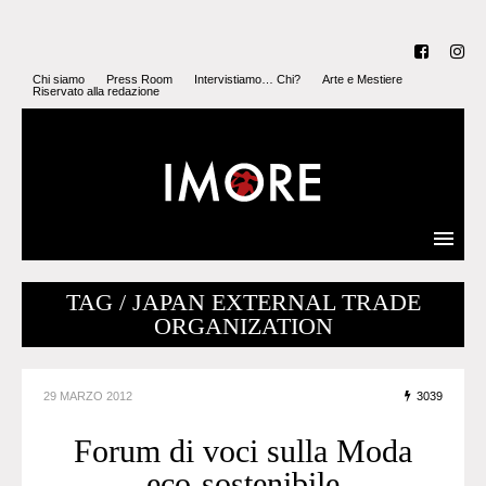
Chi siamo
Press Room
Intervistiamo… Chi?
Arte e Mestiere
Riservato alla redazione
TAG / JAPAN EXTERNAL TRADE
ORGANIZATION
29 MARZO 2012
3039
Forum di voci sulla Moda
eco-sostenibile