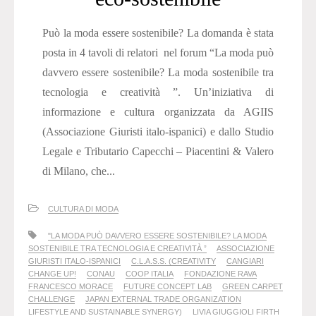
Può la moda essere sostenibile? La domanda è stata
posta in 4 tavoli di relatori nel forum “La moda può
davvero essere sostenibile? La moda sostenibile tra
tecnologia e creatività ”. Un’iniziativa di
informazione e cultura organizzata da AGIIS
(Associazione Giuristi italo-ispanici) e dallo Studio
Legale e Tributario Capecchi – Piacentini & Valero
di Milano, che...
CULTURA DI MODA
"LA MODA PUÒ DAVVERO ESSERE SOSTENIBILE? LA MODA
SOSTENIBILE TRA TECNOLOGIA E CREATIVITÀ ”
ASSOCIAZIONE
GIURISTI ITALO-ISPANICI
C.L.A.S.S. (CREATIVITY
CANGIARI
CHANGE UP!
CONAU
COOP ITALIA
FONDAZIONE RAVA
FRANCESCO MORACE
FUTURE CONCEPT LAB
GREEN CARPET
CHALLENGE
JAPAN EXTERNAL TRADE ORGANIZATION
LIFESTYLE AND SUSTAINABLE SYNERGY)
LIVIA GIUGGIOLI FIRTH