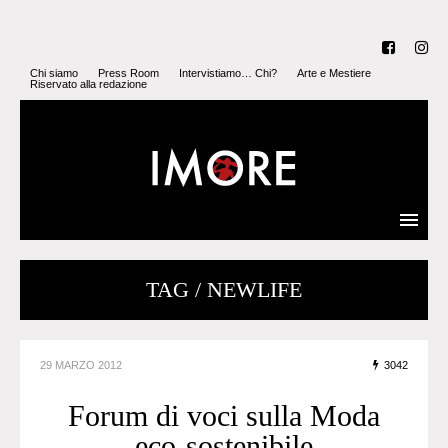
Chi siamo
Press Room
Intervistiamo… Chi?
Arte e Mestiere
Riservato alla redazione
TAG / NEWLIFE
29 MARZO 2012
3042
Forum di voci sulla Moda
eco-sostenibile