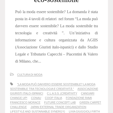
Può la moda essere sostenibile? La domanda è stata
posta in 4 tavoli di relatori nel forum “La moda può
davvero essere sostenibile? La moda sostenibile tra
tecnologia e creatività ”. Un’iniziativa di
informazione e cultura organizzata da AGIIS
(Associazione Giuristi italo-ispanici) e dallo Studio
Legale e Tributario Capecchi – Piacentini & Valero
di Milano, che...
CULTURA DI MODA
"LA MODA PUÒ DAVVERO ESSERE SOSTENIBILE? LA MODA
SOSTENIBILE TRA TECNOLOGIA E CREATIVITÀ ”
ASSOCIAZIONE
GIURISTI ITALO-ISPANICI
C.L.A.S.S. (CREATIVITY
CANGIARI
CHANGE UP!
CONAU
COOP ITALIA
FONDAZIONE RAVA
FRANCESCO MORACE
FUTURE CONCEPT LAB
GREEN CARPET
CHALLENGE
JAPAN EXTERNAL TRADE ORGANIZATION
LIFESTYLE AND SUSTAINABLE SYNERGY)
LIVIA GIUGGIOLI FIRTH