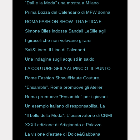
“Dalì e la Moda” una mostra a Milano
Prima Bozza del Calendario di MFW donna
P/E 2027
ROMA FASHION SHOW: TRA ETICA E
HAUTE COUTURE
Simone Biles indossa Sandali LeSille agli
ESPY Awards 2026
I girasoli che non volevano girarsi
Salt&Linen. Il Lino di Falconeri
Una indagine sugli acquisti in saldo.
LA COUTURE SFILA AL PINCIO. IL PUNTO
CON ALESSANDRO ONORATO E
Rome Fashion Show #Haute Couture.
ROBERTA ANGELILLI
“Ensamble”. Roma promuove gli Atelier
Storici
Roma promuove “Ensamble” per i giovani
Un esempio italiano di responsabilità. La
Rete Slow Fiber
“Il bello della Moda”. L’ osservatorio di CNMI
XXXII edizione di Artigianato e Palazzo
La visione d’estate di Dolce&Gabbana