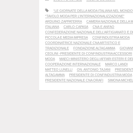
“LE GIORNATE DELLA MODA ITALIANA NEL MONDO
“TAVOLO MODA PER L’INTERNAZIONALIZZAZIONE”
ARDUINO ZAPPATERRA
CAMERA NAZIONALE DELLA 
ITALIANA
CARLO CAPASA
CNA E ANFAO
CONFEDERAZIONE NAZIONALE DELL’ARTIGIANATO E D
PICCOLA E MEDIA IMPRESA
CONFINDUSTRIA MODA
COORDINATRICE NAZIONALE CNA ARTISTICO E
TRADIZIONALE
FONDAZIONE ALTAGAMMA
GIOVAN
CEOLINI -PRESIDENTE DI CONFINDUSTRIA ACCESSORI
MODA
MAECI-MINISTERO DEGLI AFFARI ESTERI E DE
COOPERAZIONE INTERNAZIONALE
MARCO LANDI
MATTEO LUNELLI
ON. ANTONIO TAJANI
PRESIDENT
ALTAGAMMA
PRESIDENTE DI CONFINDUSTRIA MODA
PRESIDENTE NAZIONALE CNA ORAFI
SIMONA MICHEL