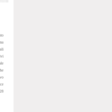
to
rma
ali
vi
ale
he
vo
ce
 28