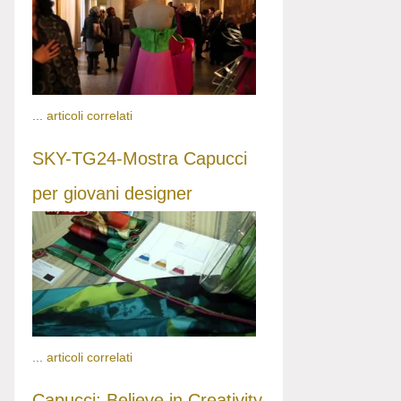
...
articoli correlati
SKY-TG24-Mostra Capucci
per giovani designer
...
articoli correlati
Capucci: Believe in Creativity