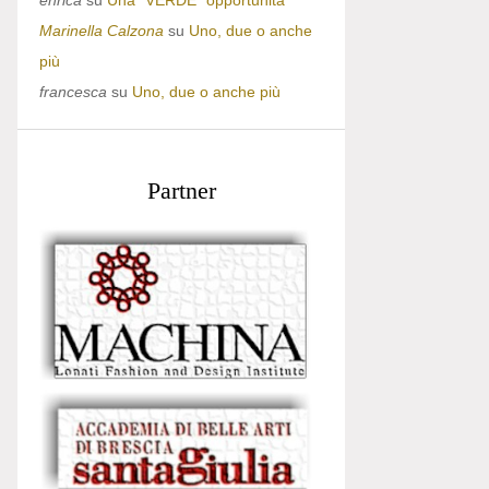
enrica
su
Una “VERDE” opportunità
Marinella Calzona
su
Uno, due o anche
più
francesca
su
Uno, due o anche più
Partner