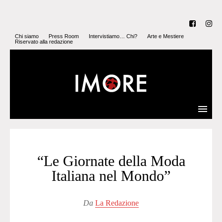
Chi siamo
Press Room
Intervistiamo… Chi?
Arte e Mestiere
Riservato alla redazione
“Le Giornate della Moda
Italiana nel Mondo”
Da
La Redazione