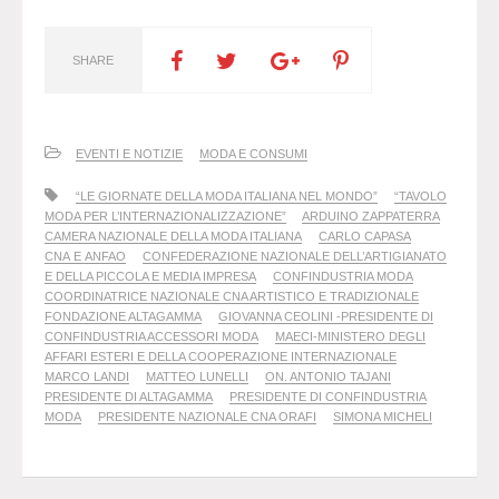
SHARE
EVENTI E NOTIZIE
MODA E CONSUMI
“LE GIORNATE DELLA MODA ITALIANA NEL MONDO”
“TAVOLO
MODA PER L’INTERNAZIONALIZZAZIONE”
ARDUINO ZAPPATERRA
CAMERA NAZIONALE DELLA MODA ITALIANA
CARLO CAPASA
CNA E ANFAO
CONFEDERAZIONE NAZIONALE DELL’ARTIGIANATO
E DELLA PICCOLA E MEDIA IMPRESA
CONFINDUSTRIA MODA
COORDINATRICE NAZIONALE CNA ARTISTICO E TRADIZIONALE
FONDAZIONE ALTAGAMMA
GIOVANNA CEOLINI -PRESIDENTE DI
CONFINDUSTRIA ACCESSORI MODA
MAECI-MINISTERO DEGLI
AFFARI ESTERI E DELLA COOPERAZIONE INTERNAZIONALE
MARCO LANDI
MATTEO LUNELLI
ON. ANTONIO TAJANI
PRESIDENTE DI ALTAGAMMA
PRESIDENTE DI CONFINDUSTRIA
MODA
PRESIDENTE NAZIONALE CNA ORAFI
SIMONA MICHELI