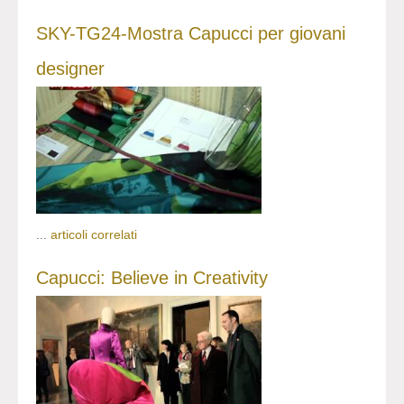
SKY-TG24-Mostra Capucci per giovani
designer
...
articoli correlati
Capucci: Believe in Creativity