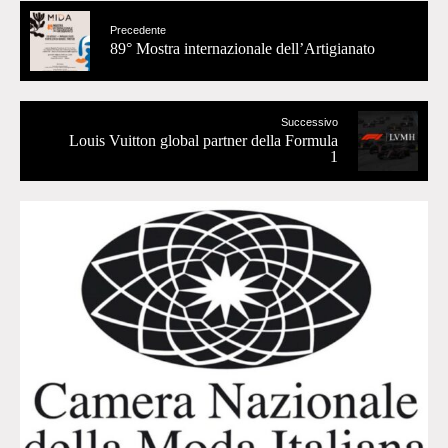
Precedente
89° Mostra internazionale dell’Artigianato
Successivo
Louis Vuitton global partner della Formula
1