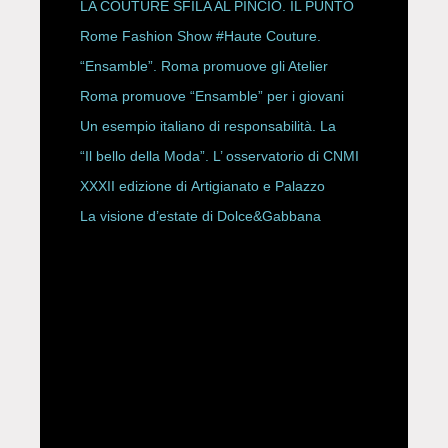
LA COUTURE SFILA AL PINCIO. IL PUNTO
CON ALESSANDRO ONORATO E
Rome Fashion Show #Haute Couture.
ROBERTA ANGELILLI
“Ensamble”. Roma promuove gli Atelier
Storici
Roma promuove “Ensamble” per i giovani
Un esempio italiano di responsabilità. La
Rete Slow Fiber
“Il bello della Moda”. L’ osservatorio di CNMI
XXXII edizione di Artigianato e Palazzo
La visione d’estate di Dolce&Gabbana