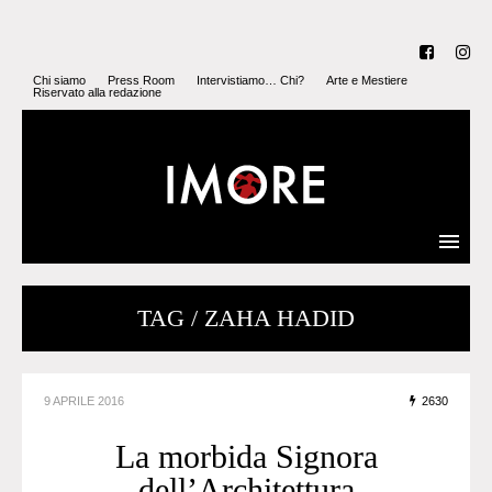
Chi siamo
Press Room
Intervistiamo… Chi?
Arte e Mestiere
Riservato alla redazione
TAG / ZAHA HADID
9 APRILE 2016
2630
La morbida Signora
dell’Architettura