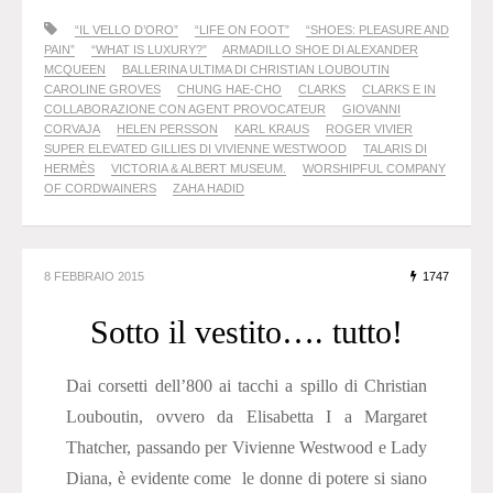
“IL VELLO D’ORO”
“LIFE ON FOOT”
“SHOES: PLEASURE AND
PAIN”
“WHAT IS LUXURY?”
ARMADILLO SHOE DI ALEXANDER
MCQUEEN
BALLERINA ULTIMA DI CHRISTIAN LOUBOUTIN
CAROLINE GROVES
CHUNG HAE-CHO
CLARKS
CLARKS E IN
COLLABORAZIONE CON AGENT PROVOCATEUR
GIOVANNI
CORVAJA
HELEN PERSSON
KARL KRAUS
ROGER VIVIER
SUPER ELEVATED GILLIES DI VIVIENNE WESTWOOD
TALARIS DI
HERMÈS
VICTORIA & ALBERT MUSEUM.
WORSHIPFUL COMPANY
OF CORDWAINERS
ZAHA HADID
8 FEBBRAIO 2015
1747
Sotto il vestito…. tutto!
Dai corsetti dell’800 ai tacchi a spillo di Christian
Louboutin, ovvero da Elisabetta I a Margaret
Thatcher, passando per Vivienne Westwood e Lady
Diana, è evidente come le donne di potere si siano