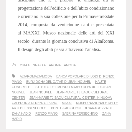
progettazione dell’edificio e dell’abito condizionano
e orientano la sua collezione per la Primavera/Estate
2014, composta da venticinque capi e presentata
al MAXXI, Museo nazionale delle arti del XXI
secolo, durante la giornata conclusiva di AltaRoma.
Il design degli abiti passa attraverso l’analisi...
2014 GENNAIO ALTAROMALTAMODA
ALTAROMALTAMODA
BANCA POPOLARE DI LODI DI RENZO
PIANO
BURJ DOHA DEL QATAR DI JEAN NOUVEL
HAUTE
CONCRETE
ISTITUTO DEL MONDO ARABO DI PARIGI DI JEAN
NOUVEL
JEAN NOUVEL
JEAN-MARIE TJIBAOU CULTURAL
CENTER
JEAN-MARIE TJIBAOU CULTURAL CENTER IN NUOVA
CALEDONIA DI RENZO PIANO
MAXXI
MUSEO NAZIONALE DELLE
ARTI DEL XXI SECOLO
PONTE-PADIGLIONE DI SARAGOZZA DI
ZAHA HADID
RENZO PIANO
SABRINA PERSECHINO
ZAHA
HADID