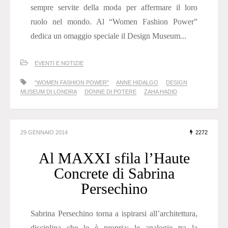
sempre servite della moda per affermare il loro
ruolo nel mondo. Al “Women Fashion Power”
dedica un omaggio speciale il Design Museum...
EVENTI E NOTIZIE
“WOMEN FASHION POWER”
ANNE HIDALGO
DESIGN
MUSEUM DI LONDRA
DONNE DI POTERE
ZAHA HADID
29 GENNAIO 2014
2272
Al MAXXI sfila l’Haute
Concrete di Sabrina
Persechino
Sabrina Persechino torna a ispirarsi all’architettura,
disciplina che le è propria: le analogie tra la