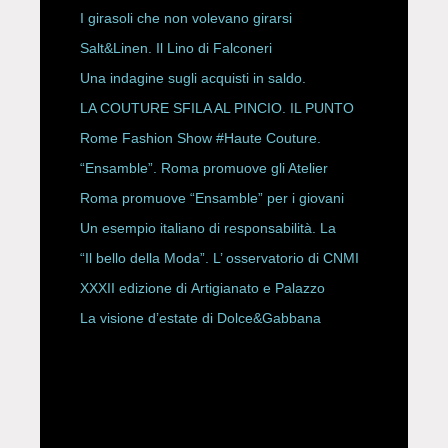
ESPY Awards 2026
I girasoli che non volevano girarsi
Salt&Linen. Il Lino di Falconeri
Una indagine sugli acquisti in saldo.
LA COUTURE SFILA AL PINCIO. IL PUNTO
CON ALESSANDRO ONORATO E
Rome Fashion Show #Haute Couture.
ROBERTA ANGELILLI
“Ensamble”. Roma promuove gli Atelier
Storici
Roma promuove “Ensamble” per i giovani
Un esempio italiano di responsabilità. La
Rete Slow Fiber
“Il bello della Moda”. L’ osservatorio di CNMI
XXXII edizione di Artigianato e Palazzo
La visione d’estate di Dolce&Gabbana