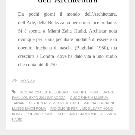
Da pochi giorni il mondo dell’Architettura,
dell’Arte, della Bellezza ha perso una luce brillante.
Si è spenta a Miami Zaha Hadid, Archistar nota
ovunque per la sua peculiare modalità di essere e di
operare. Irachena di nascita (Baghdad, 1950), ma
cresciuta a Londra -dove ha dato vita a uno studio
che conta più di 250...
MO.D.A.A
ACQUATICS CENTRE LONDRA
ARCHITETTURA
BRIDGE
PAVILLION EXPO 2011 SARAGOZA
GUGGENHEIM MUSEUM
TAIWAN
HEYDON ALIYEV CENTRE BAKU
MARINA TERRAGNI
MUSEO MAXXI ROMA
PADIGLIONE PER IL MOBILE ART HONG
KONG
PRITZKER PRIZE
SEDE CMA-CGM MARSIGLIA
ZAHA
HADID