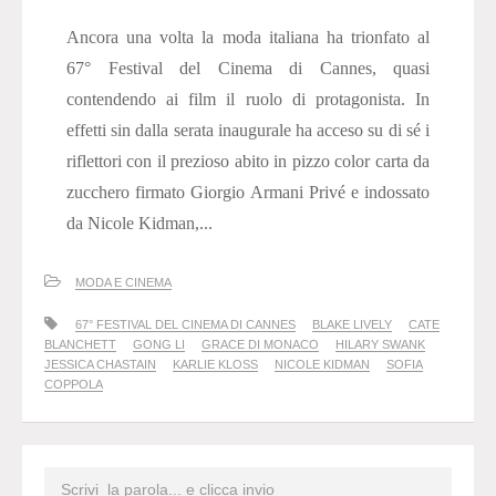
Ancora una volta la moda italiana ha trionfato al
67° Festival del Cinema di Cannes, quasi
contendendo ai film il ruolo di protagonista. In
effetti sin dalla serata inaugurale ha acceso su di sé i
riflettori con il prezioso abito in pizzo color carta da
zucchero firmato Giorgio Armani Privé e indossato
da Nicole Kidman,...
MODA E CINEMA
67° FESTIVAL DEL CINEMA DI CANNES
BLAKE LIVELY
CATE
BLANCHETT
GONG LI
GRACE DI MONACO
HILARY SWANK
JESSICA CHASTAIN
KARLIE KLOSS
NICOLE KIDMAN
SOFIA
COPPOLA