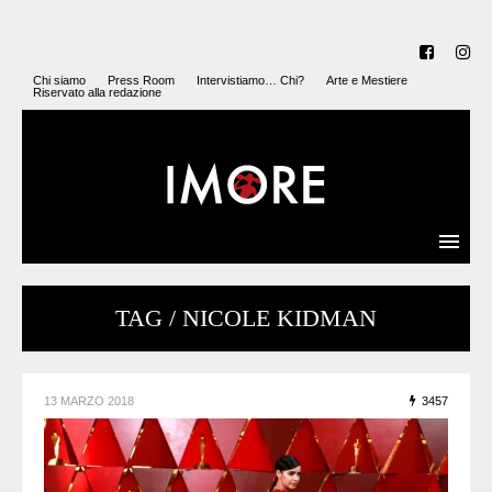
Chi siamo
Press Room
Intervistiamo… Chi?
Arte e Mestiere
Riservato alla redazione
TAG / NICOLE KIDMAN
13 MARZO 2018
3457