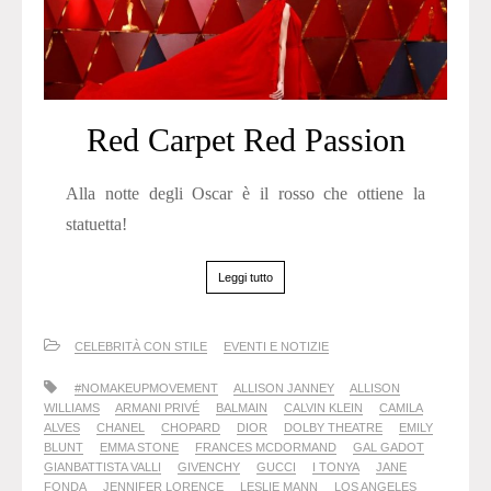
Red Carpet Red Passion
Alla notte degli Oscar è il rosso che ottiene la
statuetta!
Leggi tutto
CELEBRITÀ CON STILE
EVENTI E NOTIZIE
#NOMAKEUPMOVEMENT
ALLISON JANNEY
ALLISON
WILLIAMS
ARMANI PRIVÉ
BALMAIN
CALVIN KLEIN
CAMILA
ALVES
CHANEL
CHOPARD
DIOR
DOLBY THEATRE
EMILY
BLUNT
EMMA STONE
FRANCES MCDORMAND
GAL GADOT
GIANBATTISTA VALLI
GIVENCHY
GUCCI
I TONYA
JANE
FONDA
JENNIFER LORENCE
LESLIE MANN
LOS ANGELES