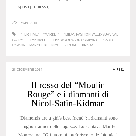
sposa promessa,...
EXPO2015
"HER TIME"
"MARKET"
"MILAN FASHION WEEK-SURVIVAL
GUIDE"
"THE MALL"
"THE WOOLMARK COMPANY"
CARLO
CAPASA
MARCHESI
NICOLE KIDMAN
PRADA
28 DICEMBRE 2014
7841
Il rosso del “Moulin
Rouge” e i diamanti di
Nicol-Satin-Kidman
“Diamonds are a girl’s best friend”: i diamanti sono
i migliori amici delle ragazze. Lo cantava Marilyn
Monroe ne “Gli uomini preferiscono le bionde”,