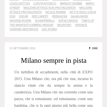
LOUIS VUITTON
LUPUTA NYONG’O
MARGOT ROBBIE
MARYL
STREEP
MIGLIORE ATTRICE NON PROTAGONISTA
MIGLIORE
ATTRICE PROTAGONISTA
NICOLE KIDMAN
NOTTE DEGLI OSCAI
2018
OSCAR
RED CARPET
REEM ACRA
SALMA HAYEK
SAOIRSE RONAN
SCHIAPPARELLI
SOFIA CARSON
TIME’S UP
TRE MANIFESTI A EBBING MISSURI
VALENTINO
VERSACE
VIVIENNE WESTWOOD
ZAC POSEN
21 SETTEMBRE 2015
1998
Milano sempre in pista
Un turbillon di accadimenti, nella città di EXPO
2015. Una Milano che, ora più che mai, incarna lo
slancio vitale che da sempre la anima e la
caratterizza. Una Milano che sta correndo come una
pazza, che si entusiasma -ed entusiasma- come una
bambina, che si fa ogni giorno più bella come una