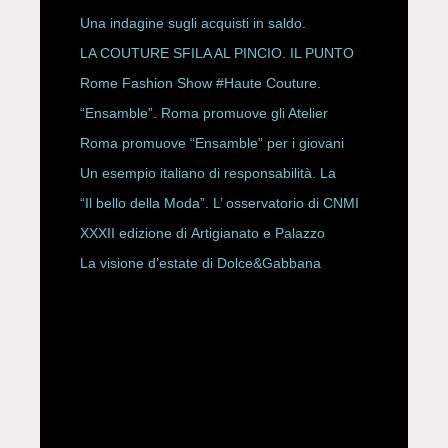
Una indagine sugli acquisti in saldo.
LA COUTURE SFILA AL PINCIO. IL PUNTO
CON ALESSANDRO ONORATO E
Rome Fashion Show #Haute Couture.
ROBERTA ANGELILLI
“Ensamble”. Roma promuove gli Atelier
Storici
Roma promuove “Ensamble” per i giovani
Un esempio italiano di responsabilità. La
Rete Slow Fiber
“Il bello della Moda”. L’ osservatorio di CNMI
XXXII edizione di Artigianato e Palazzo
La visione d’estate di Dolce&Gabbana