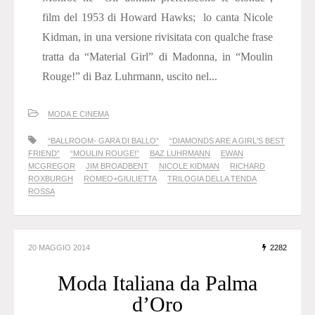
film del 1953 di Howard Hawks; lo canta Nicole
Kidman, in una versione rivisitata con qualche frase
tratta da “Material Girl” di Madonna, in “Moulin
Rouge!” di Baz Luhrmann, uscito nel...
MODA E CINEMA
“BALLROOM- GARA DI BALLO”
“DIAMONDS ARE A GIRL'S BEST
FRIEND”
“MOULIN ROUGE!”
BAZ LUHRMANN
EWAN
MCGREGOR
JIM BROADBENT
NICOLE KIDMAN
RICHARD
ROXBURGH
ROMEO+GIULIETTA
TRILOGIA DELLA TENDA
ROSSA
20 MAGGIO 2014
2282
Moda Italiana da Palma
d’Oro