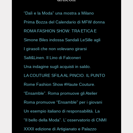
“Dalì e la Moda” una mostra a Milano
Prima Bozza del Calendario di MFW donna
P/E 2027
ROMA FASHION SHOW: TRA ETICA E
HAUTE COUTURE
Simone Biles indossa Sandali LeSille agli
ESPY Awards 2026
I girasoli che non volevano girarsi
Salt&Linen. Il Lino di Falconeri
Una indagine sugli acquisti in saldo.
LA COUTURE SFILA AL PINCIO. IL PUNTO
CON ALESSANDRO ONORATO E
Rome Fashion Show #Haute Couture.
ROBERTA ANGELILLI
“Ensamble”. Roma promuove gli Atelier
Storici
Roma promuove “Ensamble” per i giovani
Un esempio italiano di responsabilità. La
Rete Slow Fiber
“Il bello della Moda”. L’ osservatorio di CNMI
XXXII edizione di Artigianato e Palazzo