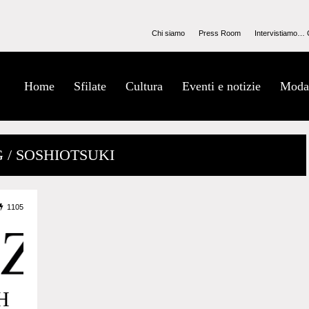
Chi siamo
Press Room
Intervistiamo… 
Home
Sfilate
Cultura
Eventi e notizie
Moda
 / SOSHIOTSUKI
1105
MH