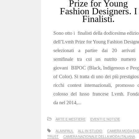
Prize for Young
Fashion Designers. I
Finalisti.
Sono otto i finalisti della dodicesima edizi
dell’Lvmh Prize for Young Fashion Design
selezionati a partire dai 20 arrivati 
semifinale tra cui un nutrito numero 
giovani BIPOC (Black, Indigenous e Peop
of Color). Si tratta di uno dei più prestigios
ricchi contest internazionali, promosso 
colosso del lusso francese Lvmh. Fonda
da nel 2014,...
ARTE E MESTIERE
EVENTI E NOTIZIE
ALAINPAUL
ALL-IN STUDIO
CAMERA MODA FA
TRUST
CAMERA NAZIONALE DELLA MODA ITALIANA