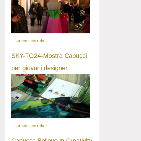
...
articoli correlati
SKY-TG24-Mostra Capucci
per giovani designer
...
articoli correlati
Capucci: Believe in Creativity