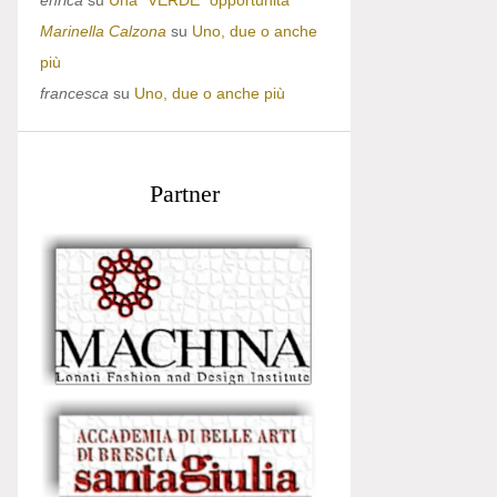
enrica
su
Una “VERDE” opportunità
Marinella Calzona
su
Uno, due o anche
più
francesca
su
Uno, due o anche più
Partner