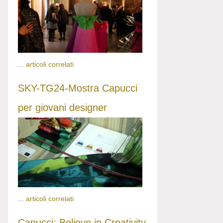
...
articoli correlati
SKY-TG24-Mostra Capucci
per giovani designer
...
articoli correlati
Capucci: Believe in Creativity