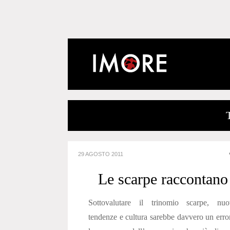
29 AGOSTO 2011
Le scarpe raccontano
Sottovalutare il trinomio scarpe, nuo
tendenze e cultura sarebbe davvero un erro