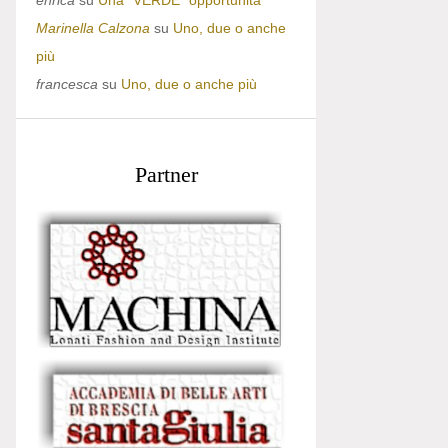
enrica
su
Una “VERDE” opportunità
Marinella Calzona
su
Uno, due o anche
più
francesca
su
Uno, due o anche più
Partner