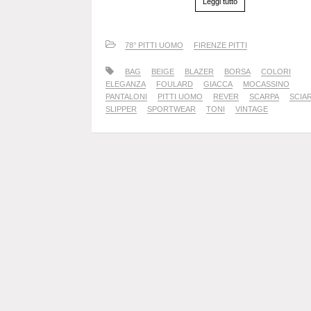
Leggi tutto
78° PITTI UOMO
FIRENZE PITTI
BAG
BEIGE
BLAZER
BORSA
COLORI
ELEGANZA
FOULARD
GIACCA
MOCASSINO
PANTALONI
PITTI UOMO
REVER
SCARPA
SCIA
SLIPPER
SPORTWEAR
TONI
VINTAGE