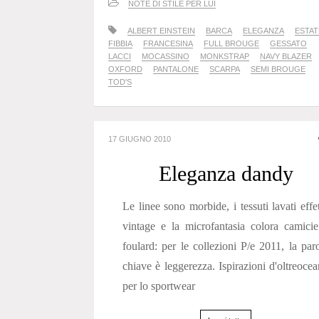
NOTE DI STILE PER LUI
ALBERT EINSTEIN
BARCA
ELEGANZA
ESTAT
FIBBIA
FRANCESINA
FULL BROUGE
GESSATO
LACCI
MOCASSINO
MONKSTRAP
NAVY BLAZER
OXFORD
PANTALONE
SCARPA
SEMI BROUGE
TOD'S
17 GIUGNO 2010
Eleganza dandy
Le linee sono morbide, i tessuti lavati effe
vintage e la microfantasia colora camici
foulard: per le collezioni P/e 2011, la par
chiave è leggerezza. Ispirazioni d'oltreoce
per lo sportwear