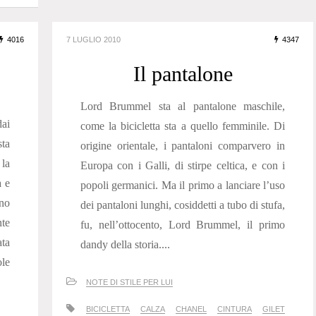
4016
7 LUGLIO 2010
4347
Il pantalone
Lord Brummel sta al pantalone maschile,
ai
come la bicicletta sta a quello femminile. Di
ta
origine orientale, i pantaloni comparvero in
 la
Europa con i Galli, di stirpe celtica, e con i
a e
popoli germanici. Ma il primo a lanciare l’uso
no
dei pantaloni lunghi, cosiddetti a tubo di stufa,
te
fu, nell’ottocento, Lord Brummel, il primo
ata
dandy della storia....
ole
NOTE DI STILE PER LUI
BICICLETTA
CALZA
CHANEL
CINTURA
GILET