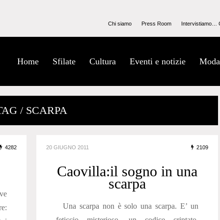
Chi siamo
Press Room
Intervistiamo… 
Home
Sfilate
Cultura
Eventi e notizie
Moda
TAG / SCARPA
4282
20 GIUGNO 2011
2109
Caovilla:il sogno in una
scarpa
ve
Una scarpa non è solo una scarpa. E’ un
re:
feticcio misterioso, un codice criptato,