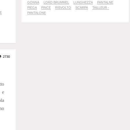
GONNA
LORD BRUMMEL
LUNGHEZZA
PANTALNE
PIEGA
PINCE
RISVOLTO
SCARPA
TAILLEUR -
E
PANTALONE
2730
tto
e e
ola
ano