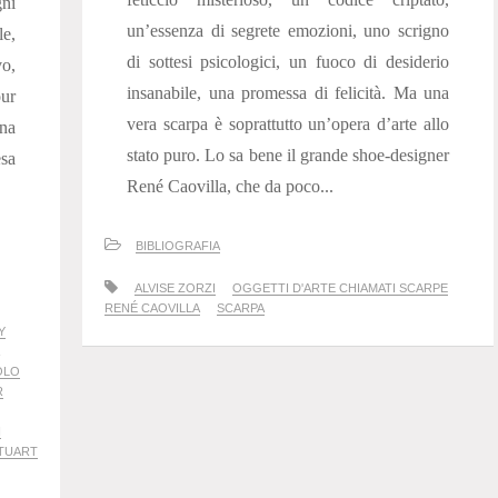
gni
un’essenza di segrete emozioni, uno scrigno
le,
di sottesi psicologici, un fuoco di desiderio
vo,
insanabile, una promessa di felicità. Ma una
our
vera scarpa è soprattutto un’opera d’arte allo
una
stato puro. Lo sa bene il grande shoe-designer
esa
René Caovilla, che da poco...
BIBLIOGRAFIA
ALVISE ZORZI
OGGETTI D'ARTE CHIAMATI SCARPE
RENÉ CAOVILLA
SCARPA
Y
OLO
R
I
TUART