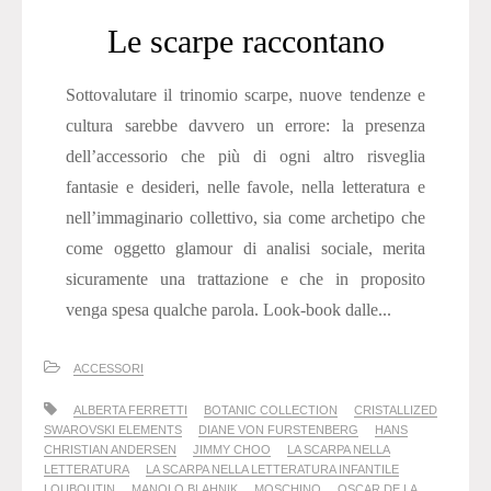
Le scarpe raccontano
Sottovalutare il trinomio scarpe, nuove tendenze e
cultura sarebbe davvero un errore: la presenza
dell’accessorio che più di ogni altro risveglia
fantasie e desideri, nelle favole, nella letteratura e
nell’immaginario collettivo, sia come archetipo che
come oggetto glamour di analisi sociale, merita
sicuramente una trattazione e che in proposito
venga spesa qualche parola. Look-book dalle...
ACCESSORI
ALBERTA FERRETTI
BOTANIC COLLECTION
CRISTALLIZED
SWAROVSKI ELEMENTS
DIANE VON FURSTENBERG
HANS
CHRISTIAN ANDERSEN
JIMMY CHOO
LA SCARPA NELLA
LETTERATURA
LA SCARPA NELLA LETTERATURA INFANTILE
LOUBOUTIN
MANOLO BLAHNIK
MOSCHINO
OSCAR DE LA