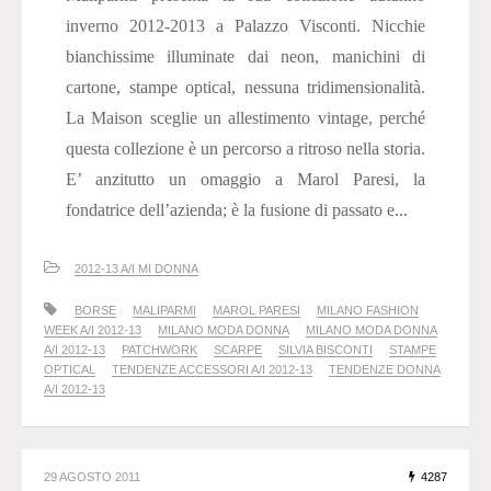
inverno 2012-2013 a Palazzo Visconti. Nicchie
bianchissime illuminate dai neon, manichini di
cartone, stampe optical, nessuna tridimensionalità.
La Maison sceglie un allestimento vintage, perché
questa collezione è un percorso a ritroso nella storia.
E’ anzitutto un omaggio a Marol Paresi, la
fondatrice dell’azienda; è la fusione di passato e...
2012-13 A/I MI DONNA
BORSE
MALIPARMI
MAROL PARESI
MILANO FASHION
WEEK A/I 2012-13
MILANO MODA DONNA
MILANO MODA DONNA
A/I 2012-13
PATCHWORK
SCARPE
SILVIA BISCONTI
STAMPE
OPTICAL
TENDENZE ACCESSORI A/I 2012-13
TENDENZE DONNA
A/I 2012-13
29 AGOSTO 2011
4287