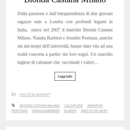
Dalla passione e dall’intraprendenza di due giovani
ragazze nate a Londra con profondi legami in
Italia, nasce nel 2007 il marchio Bionda Castana
Milano. Natalia Barbieri e Jennifer Portman, amiche
sin dai tempi dell’università, hanno dato vita ad una
realtà concreta a partire dai loro sogni. Un marchio
inglese di calzature che racchiude i valori…
Leggi tutto
CHI C'È DI NUOVO?
BIONDA CASTANA MILANO
CALZATURE
JENNIFER
PORTMAN
NATALIA BARBIERI
SCARPE
WHO IS ON NEXT