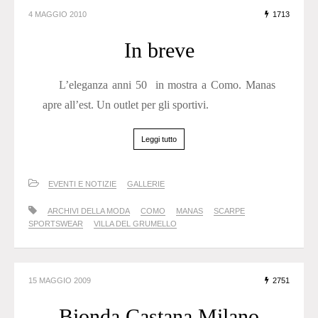
4 MAGGIO 2010
1713
In breve
L’eleganza anni 50 in mostra a Como. Manas
apre all’est. Un outlet per gli sportivi.
Leggi tutto
EVENTI E NOTIZIE
GALLERIE
ARCHIVI DELLA MODA
COMO
MANAS
SCARPE
SPORTSWEAR
VILLA DEL GRUMELLO
15 MAGGIO 2009
2751
Bionda Castana Milano