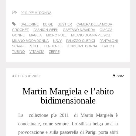
2011 P/E MI DONNA
BALLERINE
BEIGE
BUSTIER
CAMERA DELLA MODA
CROCHET
FASHION WEEK
GAETANO NAVARRA
GIACCA
GONNE
MAGLIA
MICRO PULL
MILANO DONNA P\E 2011
MILANO MODA DONNA
NAVY
PALAZZO CLERICI
PANTALONI
SCARPE
STILE
TENDENZE
TENDENZE DONNA
TRICOT
TUBINO
VITA ALTA
ZEPPE
4 OTTOBRE 2010
3882
Martin Margiela e l’abito
bidimensionale
La collezione p\e 2011 di Martin Margiela è
concettuale, come sempre. Lo stilista belga ama la
provocazione e sulla passerella di Parigi porta abiti