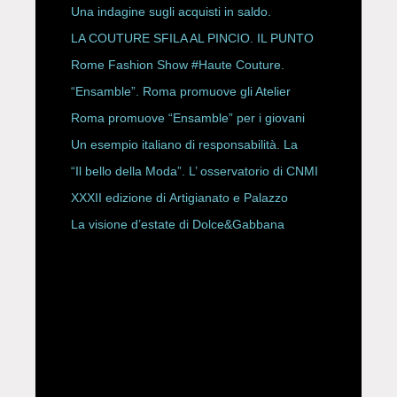
Una indagine sugli acquisti in saldo.
LA COUTURE SFILA AL PINCIO. IL PUNTO
CON ALESSANDRO ONORATO E
Rome Fashion Show #Haute Couture.
ROBERTA ANGELILLI
“Ensamble”. Roma promuove gli Atelier
Storici
Roma promuove “Ensamble” per i giovani
Un esempio italiano di responsabilità. La
Rete Slow Fiber
“Il bello della Moda”. L’ osservatorio di CNMI
XXXII edizione di Artigianato e Palazzo
La visione d’estate di Dolce&Gabbana