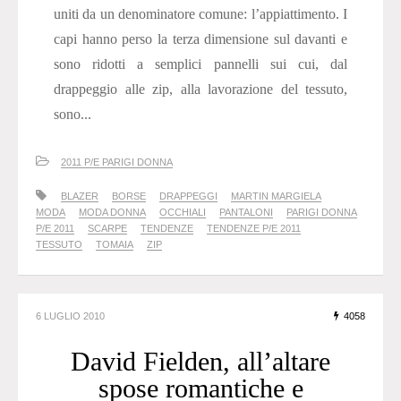
uniti da un denominatore comune: l’appiattimento. I
capi hanno perso la terza dimensione sul davanti e
sono ridotti a semplici pannelli sui cui, dal
drappeggio alle zip, alla lavorazione del tessuto,
sono...
2011 P/E PARIGI DONNA
BLAZER
BORSE
DRAPPEGGI
MARTIN MARGIELA
MODA
MODA DONNA
OCCHIALI
PANTALONI
PARIGI DONNA
P/E 2011
SCARPE
TENDENZE
TENDENZE P/E 2011
TESSUTO
TOMAIA
ZIP
6 LUGLIO 2010
4058
David Fielden, all’altare
spose romantiche e