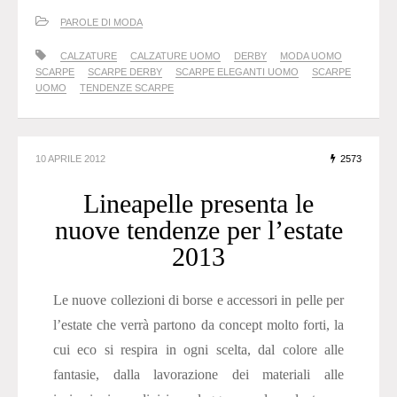
PAROLE DI MODA
CALZATURE
CALZATURE UOMO
DERBY
MODA UOMO
SCARPE
SCARPE DERBY
SCARPE ELEGANTI UOMO
SCARPE
UOMO
TENDENZE SCARPE
10 APRILE 2012
2573
Lineapelle presenta le
nuove tendenze per l’estate
2013
Le nuove collezioni di borse e accessori in pelle per
l’estate che verrà partono da concept molto forti, la
cui eco si respira in ogni scelta, dal colore alle
fantasie, dalla lavorazione dei materiali alle