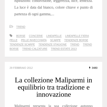
ispirazioni: condivisione, leggerezza, luce, lentezza.
La luce è data dal bianco, colore chiave e punto di
partenza di ogni gamma,...
TREND
BORSE
CONCERIE
LINEAPELLE
LINEAPELLE FIERA
PELLE
PELLE INVECCHIATA
SCARPE
TENDENZE BORSE
TENDENZE SCARPE
TENDENZE STAGIONE
TREND
TREND
BORSE
TREND CALZATURE
TREND ESTATE 2013
29 FEBBRAIO 2012
3480
La collezione Malìparmi in
equilibrio tra tradizione e
innovazione
Maliparmi presenta la sua collezione autunno