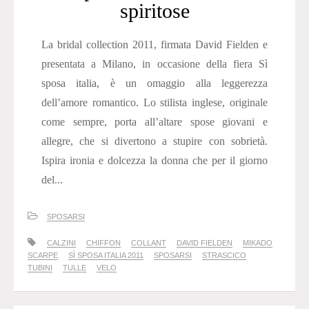
spiritose
La bridal collection 2011, firmata David Fielden e
presentata a Milano, in occasione della fiera Sì
sposa italia, è un omaggio alla leggerezza
dell’amore romantico. Lo stilista inglese, originale
come sempre, porta all’altare spose giovani e
allegre, che si divertono a stupire con sobrietà.
Ispira ironia e dolcezza la donna che per il giorno
del...
SPOSARSI
CALZINI
CHIFFON
COLLANT
DAVID FIELDEN
MIKADO
SCARPE
SÌ SPOSA ITALIA 2011
SPOSARSI
STRASCICO
TUBINI
TULLE
VELO