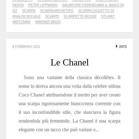
RENTA
PETER LIPPMANN
SALVATORE FERRAGAMO IL MAGO DI
OZ
SCARPA
SCARPA ARCHETIPO
SCARPA OGGETTO DI
ANALISI SOCIALE
SCARPE
SCARPETTE ROSSE
STUART
WEITZMAN
WARNER BROS
8 FEBBRAIO 2011
2473
Le Chanel
Sono una variante della classica dècollètes. Il
nome lo deriva ancora una volta dalla celebre stilista
Coco Chanel attribuendone il merito per aver creato
una scarpa rigorosamente bianco/nera coerente con
il suo inconfondibile stile, che slanciava la figura
rendendola più femminile. La Chanel è una scarpa
elegante con un tacco che può variare e...