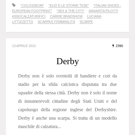
“COLOSSEUM”
“ELIO E LE STORIE TESE”
“ITALIAN SHOES -
EUROPEAN FOOTPRINT”
“SEX & THE CITY”
ANNARITA PILOTTI
ASSOCALZATURIFICI
CARRIE BRADSHOW
LUCIANA
LITTIZZETTO
SCARPA E FEMMINILITÀ
SCARPE
13 APRILE 2012
2390
Derby
Derby non è solo sventolii di bandiere e cori da
stadio per la sfida calcistica disputata tra due
squadre della stessa città. Derby non è solo il nome
di innumerevoli cittadine degli Stati Uniti e del
capoluogo della regione inglese del Derbyshire.
Derby è anche una scarpa. Si tratta di un modello
maschile di calzatura...