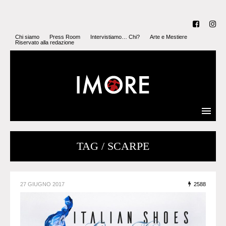
Chi siamo
Press Room
Intervistiamo… Chi?
Arte e Mestiere
Riservato alla redazione
TAG / SCARPE
27 GIUGNO 2017
2588