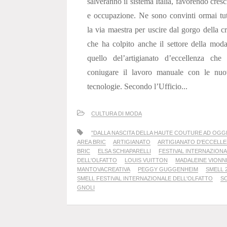
salveranno il sistema Italia, favorendo cresc
e occupazione. Ne sono convinti ormai tut
la via maestra per uscire dal gorgo della cr
che ha colpito anche il settore della mod
quello del’artigianato d’eccellenza che
coniugare il lavoro manuale con le nuo
tecnologie. Secondo l’Ufficio...
CULTURA DI MODA
"DALLA NASCITA DELLA HAUTE COUTURE AD OGGI
AREA BRIC
ARTIGIANATO
ARTIGIANATO D'ECCELL
BRIC
ELSA SCHIAPARELLI
FESTIVAL INTERNAZION
DELL'OLFATTO
LOUIS VUITTON
MADALEINE VIONN
MANTOVACREATIVA
PEGGY GUGGENHEIM
SMELL 
SMELL FESTIVAL INTERNAZIONALE DELL'OLFATTO
S
GNOLI