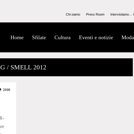
Chi siamo
Press Room
Intervistiamo… 
Home
Sfilate
Cultura
Eventi e notizie
Moda
G / SMELL 2012
2698
R-
re