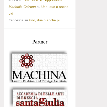
enrica
su
Una “VERDE” opportunità
Marinella Calzona
su
Uno, due o anche
più
francesca
su
Uno, due o anche più
Partner