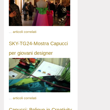
...
articoli correlati
SKY-TG24-Mostra Capucci
per giovani designer
...
articoli correlati
Capucci: Believe in Creativity